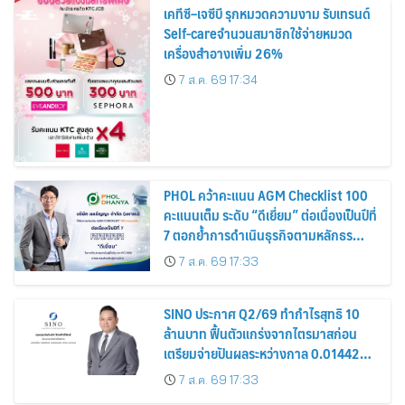
เคทีซี–เจซีบี รุกหมวดความงาม รับเทรนด์
Self-careจำนวนสมาชิกใช้จ่ายหมวด
เครื่องสำอางเพิ่ม 26%
7 ส.ค. 69 17:34
PHOL คว้าคะแนน AGM Checklist 100
คะแนนเต็ม ระดับ “ดีเยี่ยม” ต่อเนื่องเป็นปีที่
7 ตอกย้ำการดำเนินธุรกิจตามหลักธร
รมาภิบาล โปร่งใส สร้างความเชื่อมั่นผู้ถือ
7 ส.ค. 69 17:33
หุ้น
SINO ประกาศ Q2/69 ทำกำไรสุทธิ 10
ล้านบาท ฟื้นตัวแกร่งจากไตรมาสก่อน
เตรียมจ่ายปันผลระหว่างกาล 0.014423
บาทต่อหุ้น ครึ่งปีหลังมุ่งเติบโตต่อเนื่อง
7 ส.ค. 69 17:33