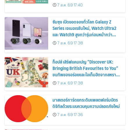
ส่วนลดและสิทธิพิเศษถึง 31 สิงหาคม
7 ส.ค. 69 17:40
2569
ซัมซุง เปิดยอดจองทั่วโลก Galaxy Z
Series เจเนอเรชันใหม่, Watch Ultra2
และ Watch9 สูงกว่ารุ่นก่อนหน้ากว่า
30%
7 ส.ค. 69 17:38
ท็อปส์ เสิร์ฟแคมเปญ “Discover UK:
Bringing British Favourites to You”
ขนทัพของอร่อยและไอเท็มฮิตจากสหราช
อาณาจักร ส่งตรงถึงมือตั้งแต่วันนี้ – 18
7 ส.ค. 69 17:38
สิงหาคมนี้
มาสเตอร์การ์ดยกระดับแพลตฟอร์มบัตร
ดิจิทัลด้วยระบบควบคุมความปลอดภัยใหม่
7 ส.ค. 69 17:36