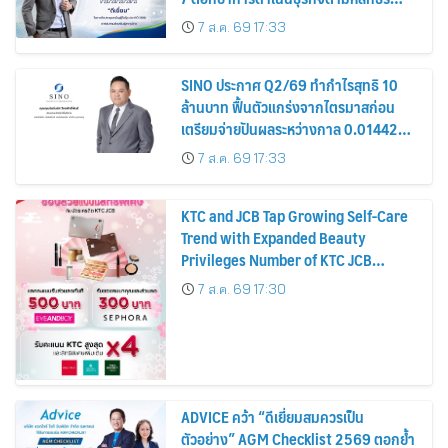
รมาภิบาล โปร่งใส สร้างความเชื่อมั่นผู้ถือ
7 ส.ค. 69 17:33
หุ้น
SINO ประกาศ Q2/69 ทำกำไรสุทธิ 10
ล้านบาท ฟื้นตัวแกร่งจากไตรมาสก่อน
เตรียมจ่ายปันผลระหว่างกาล 0.014423
บาทต่อหุ้น ครึ่งปีหลังมุ่งเติบโตต่อเนื่อง
7 ส.ค. 69 17:33
KTC and JCB Tap Growing Self-Care
Trend with Expanded Beauty
Privileges Number of KTC JCB
Cardmembers Spending on
7 ส.ค. 69 17:30
Cosmetics Rises 26%
ADVICE คว้า “ดีเยี่ยมสมควรเป็น
ตัวอย่าง” AGM Checklist 2569 ตอกย้ำ