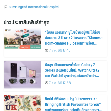
Bumrungrad International Hospital
ข่าวประชาสัมพันธ์ล่าสุด
“ไซมิส แอสเสท” ชูโปรบ้านอยู่ฟรี ไม่ต้อง
ผ่อนนาน 3 ปี เจาะ 2 โครงการ “Siamese
Holm–Siamese Blossom” พร้อม
ส่วนลดและสิทธิพิเศษถึง 31 สิงหาคม
7 ส.ค. 69 17:40
2569
ซัมซุง เปิดยอดจองทั่วโลก Galaxy Z
Series เจเนอเรชันใหม่, Watch Ultra2
และ Watch9 สูงกว่ารุ่นก่อนหน้ากว่า
30%
7 ส.ค. 69 17:38
ท็อปส์ เสิร์ฟแคมเปญ “Discover UK:
Bringing British Favourites to You”
ขนทัพของอร่อยและไอเท็มฮิตจากสหราช