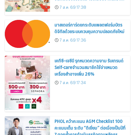
อาณาจักร ส่งตรงถึงมือตั้งแต่วันนี้ – 18
7 ส.ค. 69 17:38
สิงหาคมนี้
มาสเตอร์การ์ดยกระดับแพลตฟอร์มบัตร
ดิจิทัลด้วยระบบควบคุมความปลอดภัยใหม่
7 ส.ค. 69 17:36
เคทีซี–เจซีบี รุกหมวดความงาม รับเทรนด์
Self-careจำนวนสมาชิกใช้จ่ายหมวด
เครื่องสำอางเพิ่ม 26%
7 ส.ค. 69 17:34
PHOL คว้าคะแนน AGM Checklist 100
คะแนนเต็ม ระดับ “ดีเยี่ยม” ต่อเนื่องเป็นปีที่
7 ตอกย้ำการดำเนินธุรกิจตามหลักธร