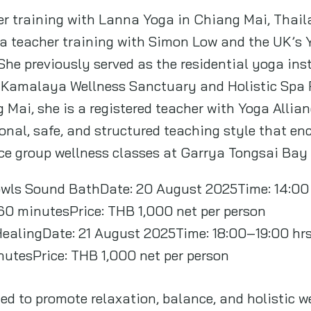
r training with Lanna Yoga in Chiang Mai, Thail
a teacher training with Simon Low and the UK’s
e previously served as the residential yoga inst
 Kamalaya Wellness Sanctuary and Holistic Spa 
Mai, she is a registered teacher with Yoga Allian
ional, safe, and structured teaching style that en
ce group wellness classes at Garrya Tongsai Bay 
ls Sound BathDate: 20 August 2025Time: 14:00 
60 minutesPrice: THB 1,000 net per person
ealingDate: 21 August 2025Time: 18:00–19:00 hrs
utesPrice: THB 1,000 net per person
ed to promote relaxation, balance, and holistic 