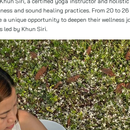
un Siri, a certified yoga instructor and holistic 
llness and sound healing practices. From 20 to 2
 a unique opportunity to deepen their wellness 
 led by Khun Siri.