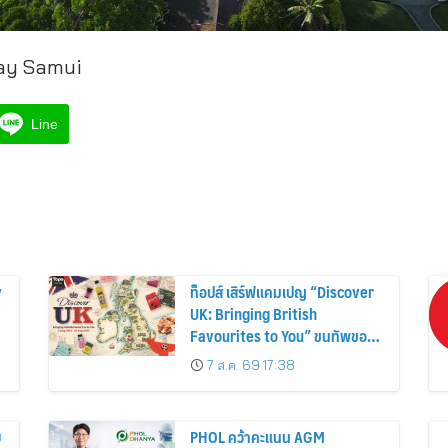
ay Samui
Line
y
ท็อปส์ เสิร์ฟแคมเปญ “Discover
UK: Bringing British
Favourites to You” ขนทัพของ
อร่อยและไอเท็มฮิตจากสหราช
7 ส.ค. 69 17:38
อาณาจักร ส่งตรงถึงมือตั้งแต่วัน
นี้ – 18 สิงหาคมนี้
บ
PHOL คว้าคะแนน AGM