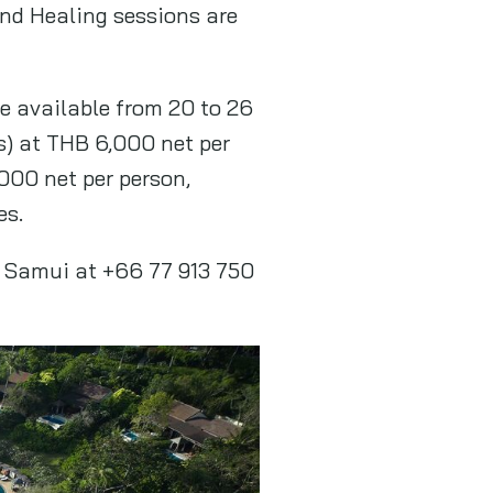
nd Healing sessions are
be available from 20 to 26
s) at THB 6,000 net per
000 net per person,
es.
y Samui at +66 77 913 750