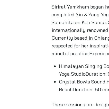
Sirirat Yamkham began he
completed Yin & Yang Yog
Samahita on Koh Samui. Sh
internationally renowned
Currently based in Chiang 
respected for her inspirat
mindful practice.Experien
Himalayan Singing Bow
Yoga StudioDuration: 
Crystal Bowls Sound H
BeachDuration: 60 min
These sessions are design