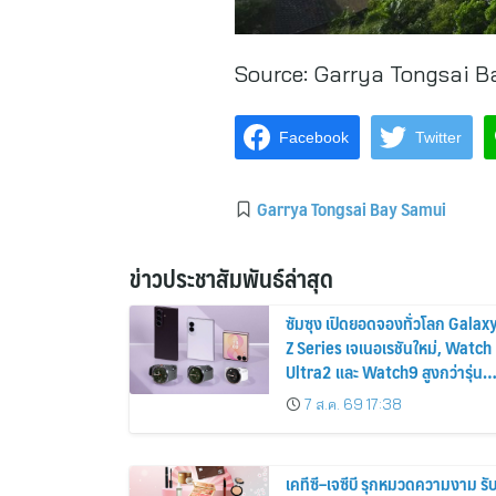
Source:
Garrya Tongsai B
Facebook
Twitter
Garrya Tongsai Bay Samui
ข่าวประชาสัมพันธ์ล่าสุด
ซัมซุง เปิดยอดจองทั่วโลก Galax
Z Series เจเนอเรชันใหม่, Watch
Ultra2 และ Watch9 สูงกว่ารุ่น
ก่อนหน้ากว่า 30%
7 ส.ค. 69 17:38
เคทีซี–เจซีบี รุกหมวดความงาม รั