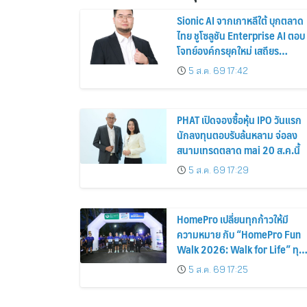
Sionic AI จากเกาหลีใต้ บุกตลาด
ไทย ชูโซลูชัน Enterprise AI ตอบ
โจทย์องค์กรยุคใหม่ เสถียร
ปลอดภัย และใช้งานได้จริง
5 ส.ค. 69 17:42
PHAT เปิดจองซื้อหุ้น IPO วันแรก
นักลงทุนตอบรับล้นหลาม จ่อลง
สนามเทรดตลาด mai 20 ส.ค.นี้
5 ส.ค. 69 17:29
HomePro เปลี่ยนทุกก้าวให้มี
ความหมาย กับ “HomePro Fun
Walk 2026: Walk for Life” ทุก
ก้าวที่เดิน… คือโอกาสแห่งการมี
5 ส.ค. 69 17:25
ชีวิต