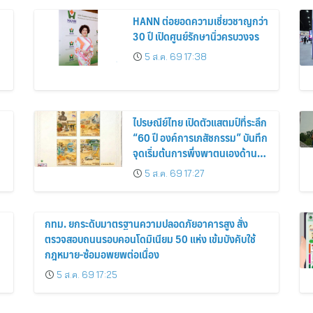
HANN ต่อยอดความเชี่ยวชาญกว่า
30 ปี เปิดศูนย์รักษานิ่วครบวงจร
5 ส.ค. 69 17:38
ไปรษณีย์ไทย เปิดตัวแสตมป์ที่ระลึก
“60 ปี องค์การเภสัชกรรม” บันทึก
จุดเริ่มต้นการพึ่งพาตนเองด้านยา
ของไทย สู่ 6 ทศวรรษแห่งการ
5 ส.ค. 69 17:27
พัฒนาสุขภาพคนไทย
กทม. ยกระดับมาตรฐานความปลอดภัยอาคารสูง สั่ง
ตรวจสอบถนนรอบคอนโดมิเนียม 50 แห่ง เข้มบังคับใช้
กฎหมาย-ซ้อมอพยพต่อเนื่อง
5 ส.ค. 69 17:25