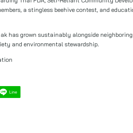
warding Thai FDA, Self-Reliant Community Devel
mbers, a stingless beehive contest, and educati
hak has grown sustainably alongside neighborin
ciety and environmental stewardship.
tion
Line