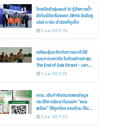
ไทยเปิดตัวหุ่นยนต์ AI กู้ภัยทางน้ำ
อัตโนมัติเครื่องแรก ZBHA จับมือซู
เปอร์ การ์ด นำร่องที่ภูเก็ต
5 ส.ค. 69 17:30
เตรียมลุ้นระทึกกับการเอาตัวให้
รอดจากมหาภัย ในตัวอย่างล่าสุด
The End of Oak Street – มหาภัย
สุดถนนโอ๊ค
5 ส.ค. 69 17:26
กทม. เข้มกำชับตรวจสอบข้อมูล
ประวัติการรักษาในแอปฯ “หมอ
พร้อม” ให้ถูกต้อง ครบถ้วน เป็น
ปัจจุบันป้องกันสวมสิทธิการรักษา
5 ส.ค. 69 17:23