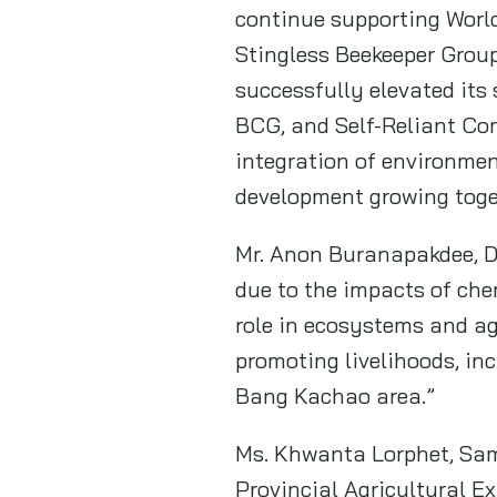
continue supporting Worl
Stingless Beekeeper Grou
successfully elevated its 
BCG, and Self-Reliant Co
integration of environmen
development growing toge
Mr. Anon Buranapakdee, Di
due to the impacts of che
role in ecosystems and ag
promoting livelihoods, i
Bang Kachao area.”
Ms. Khwanta Lorphet, Samu
Provincial Agricultural 