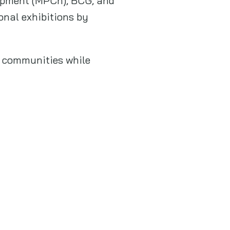
opment (MPCh), BCG, and
onal exhibitions by
g communities while