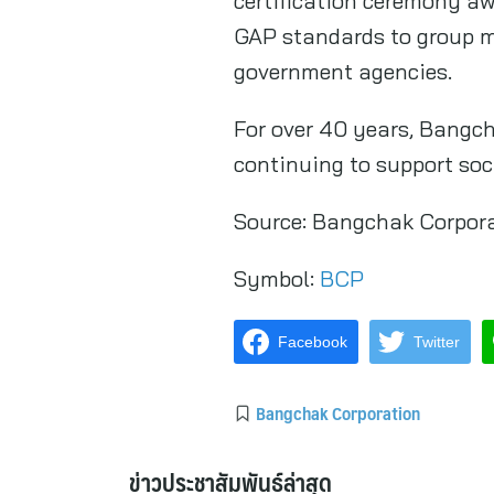
certification ceremony a
GAP standards to group me
government agencies.
For over 40 years, Bangc
continuing to support so
Source:
Bangchak Corpora
Symbol:
BCP
Facebook
Twitter
Bangchak Corporation
ข่าวประชาสัมพันธ์ล่าสุด