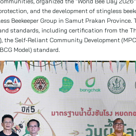
 communities, organized the “World Bee Day 2026”
protection, and the development of stingless be
ess Beekeeper Group in Samut Prakan Province. Th
nd standards, including certification from the T
), the Self-Reliant Community Development (MPCh
(BCG Model) standard.