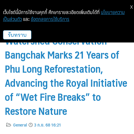
X
เว็บไซต์นี้มีการใช้งานคุกกี้ ศึกษารายละเอียดเพิ่มเติมได้ที่
นโยบายความ
เป็นส่วนตัว
และ
ข้อตกลงการใช้บริการ
“Forest Robe Offering for
Watershed Conservation” –
รับทราบ
Bangchak Marks 21 Years of
Phu Long Reforestation,
Advancing the Royal Initiative
of “Wet Fire Breaks” to
Restore Nature
General
3 ก.ย. 68 16:21