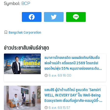
Symbol:
BCP
Bangchak Corporation
ข่าวประชาสัมพันธ์ล่าสุด
ธนาคารไทยเครดิต เผยผลิตภัณฑ์สินเชื่อ
พ่อค้าแม่ค้า ครึ่งแรกปี 2569 โตแกร่ง!
ยอดใหม่พุ่ง 55% หนุนรายย่อยยกระดับสู่
ดิจิทัลเต็มรูปแบบ
6 ส.ค. 69 16:00
แสนสิริ ผู้นำด้านดีไซน์ ชูแนวคิด ‘Sansiri
WELL, IN EVERY DAY’ ปั้น Well-Being
Ecosystem เชื่อมที่อยู่อาศัย-คอมมูนิตี้-
บริการ-ไลฟ์สไตล์ เซ็ตมาตรฐานใหม่อสัง
6 ส.ค. 69 15:57