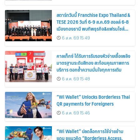
หาฯ ไทย
สตาร์ทวันนี้ Franchise Expo Thailand &
TESE 2026 วันที่ 6-9 ส.ค.69 ฮอลล์ 6-8
เมืองทองธานี พบทัพธุรกิจ&แฟรนไชส์
ซัพพลายเออร์สินค้า เติมรายได้ช่วย
6 ส.ค. 69 15:49
เศรษฐกิจไทย
คาลเท็กซ์ ได้รับการรับรองหัวจ่ายเชื้อเพลิง
มาตรฐานระดับสีทอง สะท้อนคุณภาพการ
บริการ ตอกย้ำความมั่นใจทุกการเติม
6 ส.ค. 69 15:48
“Wi Wallet” Unlocks Borderless Thai
QR payments for Foreigners
6 ส.ค. 69 15:46
“Wi Wallet” ปลดล็อกการใช้จ่ายข้าม
แดน ชูแนวคิด “Borderless Access,