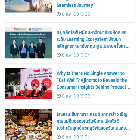
Seamless Journey”
6 ส.ค. 69 15:35
ทรู คลิกไลฟ์ ผนึกมหาวิทยาลัยมหิดล ยก
ระดับ Learning Ecosystem พัฒนา
หลักสูตรภาษาอังกฤษ สู่ ม.ปลายครั้งแรก!
พร้อมใช้ปีการศึกษา 2570
6 ส.ค. 69 15:34
Why Is There No Single Answer to
“Eat Well”? Ajinomoto Reveals the
Consumer Insights Behind Product
Innovation for Every Lifestyle
6 ส.ค. 69 15:33
โรงแรมเซ็นทารา แกรนด์ ลาดพร้าว เชิญ
คุณแม่อิ่มอร่อยในวันพิเศษ เปิดตัว 5
โปรโมชันสุดเอ็กซ์คลูซีฟฉลองวันแม่แห่ง
ชาติ
6 ส.ค. 69 15:31