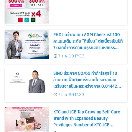
PHOL คว้าคะแนน AGM Checklist 100
คะแนนเต็ม ระดับ “ดีเยี่ยม” ต่อเนื่องเป็นปีที่
7 ตอกย้ำการดำเนินธุรกิจตามหลักธร
รมาภิบาล โปร่งใส สร้างความเชื่อมั่นผู้ถือ
7 ส.ค. 69 17:33
หุ้น
SINO ประกาศ Q2/69 ทำกำไรสุทธิ 10
ล้านบาท ฟื้นตัวแกร่งจากไตรมาสก่อน
เตรียมจ่ายปันผลระหว่างกาล 0.014423
บาทต่อหุ้น ครึ่งปีหลังมุ่งเติบโตต่อเนื่อง
7 ส.ค. 69 17:33
KTC and JCB Tap Growing Self-Care
Trend with Expanded Beauty
Privileges Number of KTC JCB
Cardmembers Spending on