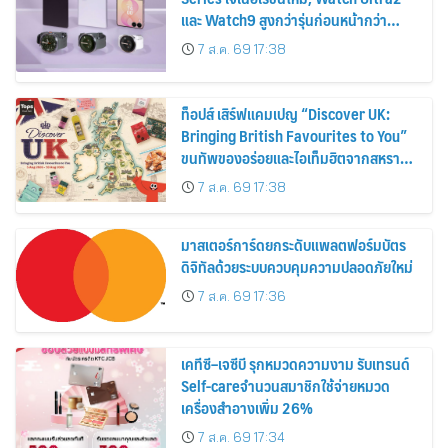
และ Watch9 สูงกว่ารุ่นก่อนหน้ากว่า
30%
7 ส.ค. 69 17:38
ท็อปส์ เสิร์ฟแคมเปญ “Discover UK:
Bringing British Favourites to You”
ขนทัพของอร่อยและไอเท็มฮิตจากสหราช
อาณาจักร ส่งตรงถึงมือตั้งแต่วันนี้ – 18
7 ส.ค. 69 17:38
สิงหาคมนี้
มาสเตอร์การ์ดยกระดับแพลตฟอร์มบัตร
ดิจิทัลด้วยระบบควบคุมความปลอดภัยใหม่
7 ส.ค. 69 17:36
เคทีซี–เจซีบี รุกหมวดความงาม รับเทรนด์
Self-careจำนวนสมาชิกใช้จ่ายหมวด
เครื่องสำอางเพิ่ม 26%
7 ส.ค. 69 17:34