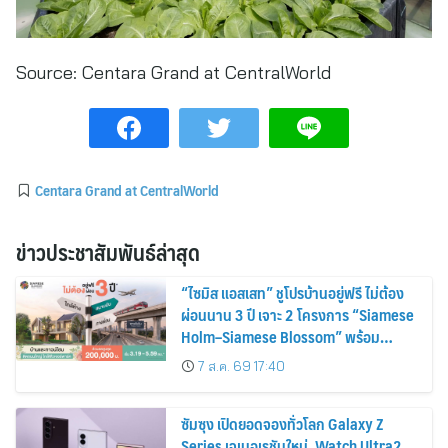
Source:
Centara Grand at CentralWorld
Centara Grand at CentralWorld
ข่าวประชาสัมพันธ์ล่าสุด
“ไซมิส แอสเสท” ชูโปรบ้านอยู่ฟรี ไม่ต้อง
ผ่อนนาน 3 ปี เจาะ 2 โครงการ “Siamese
Holm–Siamese Blossom” พร้อม
ส่วนลดและสิทธิพิเศษถึง 31 สิงหาคม
7 ส.ค. 69 17:40
2569
ซัมซุง เปิดยอดจองทั่วโลก Galaxy Z
Series เจเนอเรชันใหม่, Watch Ultra2