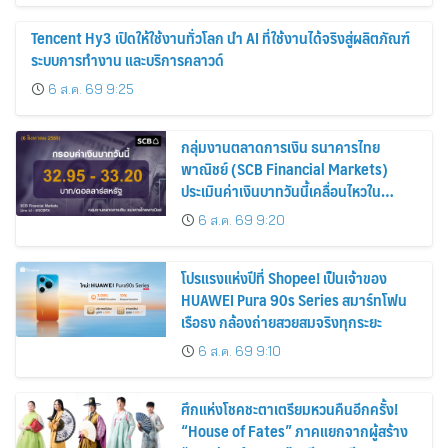
Tencent Hy3 เปิดให้ใช้งานทั่วโลก นำ AI ที่ใช้งานได้จริงสู่ผลิตภัณฑ์
ระบบการทำงาน และบริการคลาวด์
6 ส.ค. 69 9:25
กลุ่มงานตลาดการเงิน ธนาคารไทย
พาณิชย์ (SCB Financial Markets)
ประเมินค่าเงินบาทวันนี้เคลื่อนไหวใน
กรอบ 32.95-33.20 บาท/ดอลลาร์
6 ส.ค. 69 9:20
โปรแรงแห่งปีที่ Shopee! เป็นเจ้าของ
HUAWEI Pura 90s Series สมาร์ทโฟน
เรือธง กล้องถ่ายสวยสมจริงทุกระยะ
6 ส.ค. 69 9:10
ศึกแห่งโชคชะตาเตรียมหวนคืนอีกครั้ง!
“House of Fates” ภาคแยกจากผู้สร้าง