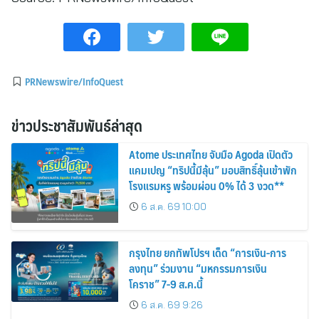
PRNewswire/InfoQuest
ข่าวประชาสัมพันธ์ล่าสุด
Atome ประเทศไทย จับมือ Agoda เปิดตัว
แคมเปญ “ทริปนี้มีลุ้น” มอบสิทธิ์ลุ้นเข้าพัก
โรงแรมหรู พร้อมผ่อน 0% ได้ 3 งวด**
6 ส.ค. 69 10:00
กรุงไทย ยกทัพโปรฯ เด็ด “การเงิน-การ
ลงทุน” ร่วมงาน “มหกรรมการเงิน
โคราช” 7-9 ส.ค.นี้
6 ส.ค. 69 9:26