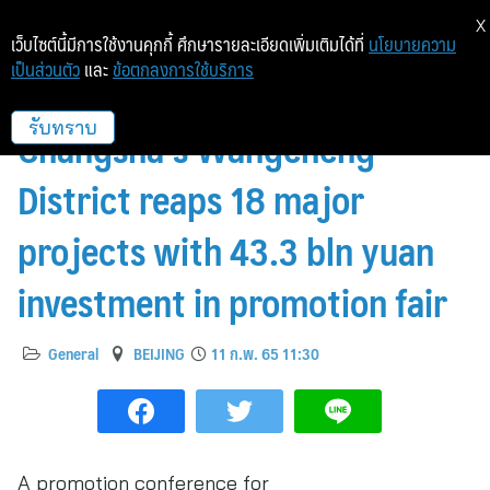
X
เว็บไซต์นี้มีการใช้งานคุกกี้ ศึกษารายละเอียดเพิ่มเติมได้ที่
นโยบายความ
เป็นส่วนตัว
และ
ข้อตกลงการใช้บริการ
Xinhua Silk Road: C. China
Changsha’s Wangcheng
รับทราบ
District reaps 18 major
projects with 43.3 bln yuan
investment in promotion fair
General
BEIJING
11 ก.พ. 65 11:30
A promotion conference for