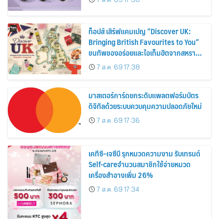
ท็อปส์ เสิร์ฟแคมเปญ “Discover UK:
Bringing British Favourites to You”
ขนทัพของอร่อยและไอเท็มฮิตจากสหราช
อาณาจักร ส่งตรงถึงมือตั้งแต่วันนี้ – 18
7 ส.ค. 69 17:38
สิงหาคมนี้
มาสเตอร์การ์ดยกระดับแพลตฟอร์มบัตร
ดิจิทัลด้วยระบบควบคุมความปลอดภัยใหม่
7 ส.ค. 69 17:36
เคทีซี–เจซีบี รุกหมวดความงาม รับเทรนด์
Self-careจำนวนสมาชิกใช้จ่ายหมวด
เครื่องสำอางเพิ่ม 26%
7 ส.ค. 69 17:34