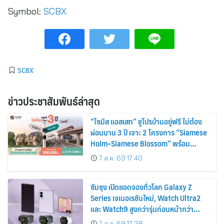
Symbol:
SCBX
SCBX
ข่าวประชาสัมพันธ์ล่าสุด
“ไซมิส แอสเสท” ชูโปรบ้านอยู่ฟรี ไม่ต้อง
ผ่อนนาน 3 ปี เจาะ 2 โครงการ “Siamese
Holm–Siamese Blossom” พร้อม
ส่วนลดและสิทธิพิเศษถึง 31 สิงหาคม
7 ส.ค. 69 17:40
2569
ซัมซุง เปิดยอดจองทั่วโลก Galaxy Z
Series เจเนอเรชันใหม่, Watch Ultra2
และ Watch9 สูงกว่ารุ่นก่อนหน้ากว่า
30%
7 ส.ค. 69 17:38