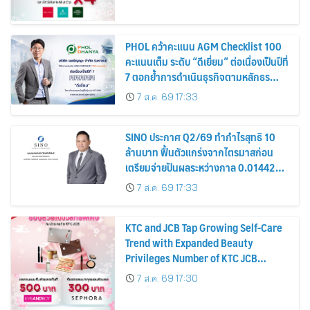
PHOL คว้าคะแนน AGM Checklist 100
คะแนนเต็ม ระดับ “ดีเยี่ยม” ต่อเนื่องเป็นปีที่
7 ตอกย้ำการดำเนินธุรกิจตามหลักธร
รมาภิบาล โปร่งใส สร้างความเชื่อมั่นผู้ถือ
7 ส.ค. 69 17:33
หุ้น
SINO ประกาศ Q2/69 ทำกำไรสุทธิ 10
ล้านบาท ฟื้นตัวแกร่งจากไตรมาสก่อน
เตรียมจ่ายปันผลระหว่างกาล 0.014423
บาทต่อหุ้น ครึ่งปีหลังมุ่งเติบโตต่อเนื่อง
7 ส.ค. 69 17:33
KTC and JCB Tap Growing Self-Care
Trend with Expanded Beauty
Privileges Number of KTC JCB
Cardmembers Spending on
7 ส.ค. 69 17:30
Cosmetics Rises 26%