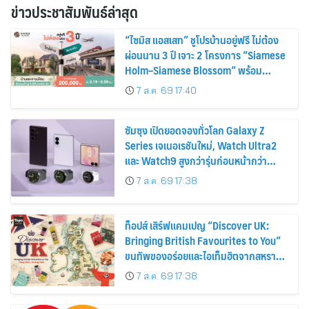
ข่าวประชาสัมพันธ์ล่าสุด
“ไซมิส แอสเสท” ชูโปรบ้านอยู่ฟรี ไม่ต้อง
ผ่อนนาน 3 ปี เจาะ 2 โครงการ “Siamese
Holm–Siamese Blossom” พร้อม
ส่วนลดและสิทธิพิเศษถึง 31 สิงหาคม
7 ส.ค. 69 17:40
2569
ซัมซุง เปิดยอดจองทั่วโลก Galaxy Z
Series เจเนอเรชันใหม่, Watch Ultra2
และ Watch9 สูงกว่ารุ่นก่อนหน้ากว่า
30%
7 ส.ค. 69 17:38
ท็อปส์ เสิร์ฟแคมเปญ “Discover UK:
Bringing British Favourites to You”
ขนทัพของอร่อยและไอเท็มฮิตจากสหราช
อาณาจักร ส่งตรงถึงมือตั้งแต่วันนี้ – 18
7 ส.ค. 69 17:38
สิงหาคมนี้