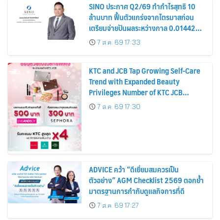
SINO ประกาศ Q2/69 ทำกำไรสุทธิ 10
ล้านบาท ฟื้นตัวแกร่งจากไตรมาสก่อน
เตรียมจ่ายปันผลระหว่างกาล 0.014423
บาทต่อหุ้น ครึ่งปีหลังมุ่งเติบโตต่อเนื่อง
7 ส.ค. 69 17:33
KTC and JCB Tap Growing Self-Care
Trend with Expanded Beauty
Privileges Number of KTC JCB
Cardmembers Spending on
7 ส.ค. 69 17:30
Cosmetics Rises 26%
ADVICE คว้า “ดีเยี่ยมสมควรเป็น
ตัวอย่าง” AGM Checklist 2569 ตอกย้ำ
มาตรฐานการกำกับดูแลกิจการที่ดี
7 ส.ค. 69 17:27