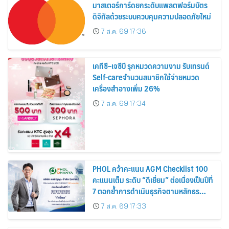
มาสเตอร์การ์ดยกระดับแพลตฟอร์มบัตร
ดิจิทัลด้วยระบบควบคุมความปลอดภัยใหม่
7 ส.ค. 69 17:36
เคทีซี–เจซีบี รุกหมวดความงาม รับเทรนด์
Self-careจำนวนสมาชิกใช้จ่ายหมวด
เครื่องสำอางเพิ่ม 26%
7 ส.ค. 69 17:34
PHOL คว้าคะแนน AGM Checklist 100
คะแนนเต็ม ระดับ “ดีเยี่ยม” ต่อเนื่องเป็นปีที่
7 ตอกย้ำการดำเนินธุรกิจตามหลักธร
รมาภิบาล โปร่งใส สร้างความเชื่อมั่นผู้ถือ
7 ส.ค. 69 17:33
หุ้น