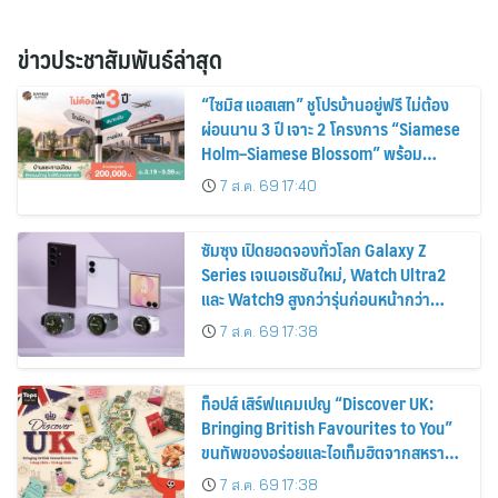
ข่าวประชาสัมพันธ์ล่าสุด
“ไซมิส แอสเสท” ชูโปรบ้านอยู่ฟรี ไม่ต้อง
ผ่อนนาน 3 ปี เจาะ 2 โครงการ “Siamese
Holm–Siamese Blossom” พร้อม
ส่วนลดและสิทธิพิเศษถึง 31 สิงหาคม
7 ส.ค. 69 17:40
2569
ซัมซุง เปิดยอดจองทั่วโลก Galaxy Z
Series เจเนอเรชันใหม่, Watch Ultra2
และ Watch9 สูงกว่ารุ่นก่อนหน้ากว่า
30%
7 ส.ค. 69 17:38
ท็อปส์ เสิร์ฟแคมเปญ “Discover UK:
Bringing British Favourites to You”
ขนทัพของอร่อยและไอเท็มฮิตจากสหราช
อาณาจักร ส่งตรงถึงมือตั้งแต่วันนี้ – 18
7 ส.ค. 69 17:38