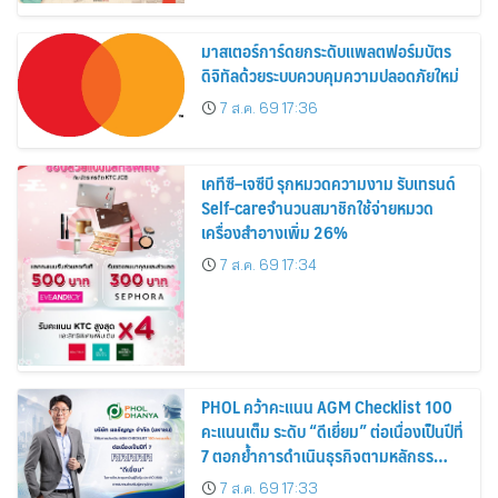
สิงหาคมนี้
มาสเตอร์การ์ดยกระดับแพลตฟอร์มบัตร
ดิจิทัลด้วยระบบควบคุมความปลอดภัยใหม่
7 ส.ค. 69 17:36
เคทีซี–เจซีบี รุกหมวดความงาม รับเทรนด์
Self-careจำนวนสมาชิกใช้จ่ายหมวด
เครื่องสำอางเพิ่ม 26%
7 ส.ค. 69 17:34
PHOL คว้าคะแนน AGM Checklist 100
คะแนนเต็ม ระดับ “ดีเยี่ยม” ต่อเนื่องเป็นปีที่
7 ตอกย้ำการดำเนินธุรกิจตามหลักธร
รมาภิบาล โปร่งใส สร้างความเชื่อมั่นผู้ถือ
7 ส.ค. 69 17:33