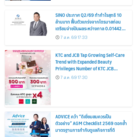
หุ้น
SINO ประกาศ Q2/69 ทำกำไรสุทธิ 10
ล้านบาท ฟื้นตัวแกร่งจากไตรมาสก่อน
เตรียมจ่ายปันผลระหว่างกาล 0.014423
บาทต่อหุ้น ครึ่งปีหลังมุ่งเติบโตต่อเนื่อง
7 ส.ค. 69 17:33
KTC and JCB Tap Growing Self-Care
Trend with Expanded Beauty
Privileges Number of KTC JCB
Cardmembers Spending on
7 ส.ค. 69 17:30
Cosmetics Rises 26%
ADVICE คว้า “ดีเยี่ยมสมควรเป็น
ตัวอย่าง” AGM Checklist 2569 ตอกย้ำ
มาตรฐานการกำกับดูแลกิจการที่ดี