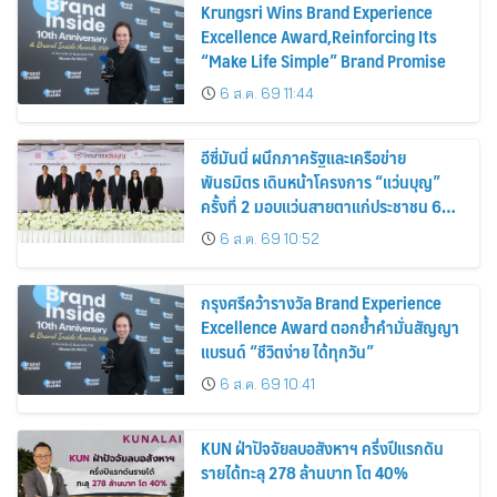
Krungsri Wins Brand Experience
Excellence Award,Reinforcing Its
“Make Life Simple” Brand Promise
6 ส.ค. 69 11:44
อีซี่มันนี่ ผนึกภาครัฐและเครือข่าย
พันธมิตร เดินหน้าโครงการ “แว่นบุญ”
ครั้งที่ 2 มอบแว่นสายตาแก่ประชาชน 600
คน ขยายโอกาสการมองเห็นสู่ชุมชนไทย
6 ส.ค. 69 10:52
กรุงศรีคว้ารางวัล Brand Experience
Excellence Award ตอกย้ำคำมั่นสัญญา
แบรนด์ “ชีวิตง่าย ได้ทุกวัน”
6 ส.ค. 69 10:41
KUN ฝ่าปัจจัยลบอสังหาฯ ครึ่งปีแรกดัน
รายได้ทะลุ 278 ล้านบาท โต 40%