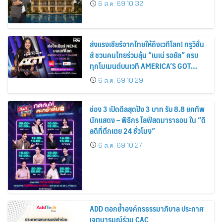
6 ส.ค. 69 10:32
ส่งแรงเชียร์จากไทยให้ถึงเวทีโลก! ทรูวิชั่น
ส์ ชวนคนไทยร่วมลุ้น “เนเน่ รอยัล” ครบ
ทุกโมเมนต์บนเวที AMERICA’S GOT
TALENT SEASON 21
6 ส.ค. 69 10:29
ช่อง 3 เปิดดีลสุดปัง 3 บาท รับ 8.8 ยกทัพ
นักแสดง – พิธีกร ไลฟ์สดมาราธอน ใน “ดี
ลดีที่ตึกเตย 24 ชั่วโมง”
6 ส.ค. 69 10:27
ADD ตอกย้ำองค์กรธรรมาภิบาล ประกาศ
เจตนารมณ์ร่วม CAC