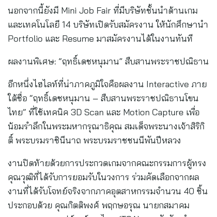
นอกจากนี้ยังมี Mini Job Fair ที่มีบริษัทชั้นนำด้านเกม
และเทคโนโลยี 14 บริษัทเปิดรับสมัครงาน ให้นักศึกษานำ
Portfolio และ Resume มาสมัครงานได้ในงานทันที
ผลงานพิเศษ: “ฤทธิ์เดชหนุมาน” สืบสานพระราชปณิธาน
อีกหนึ่งไฮไลท์ที่น่าภาคภูมิใจคือผลงาน Interactive ภาย
ใต้ชื่อ “ฤทธิ์เดชหนุมาน – สืบสานพระราชปณิธานโขน
ไทย” ที่ใช้เทคนิค 3D Scan และ Motion Capture เพื่อ
น้อมรำลึกในพระมหากรุณาธิคุณ สมเด็จพระนางเจ้าสิริกิ
ติ์ พระบรมราชินีนาถ พระบรมราชชนนีพันปีหลวง
งานปิดท้ายด้วยการประกวดเกมจากคณะกรรมการผู้ทรง
คุณวุฒิที่ได้รับการยอมรับในวงการ ร่วมคัดเลือกจากผล
งานที่ได้รับโจทย์จริงจากภาคอุตสาหกรรมจำนวน 40 ชิ้น
ประกอบด้วย คุณกิตติพงศ์ พฤกษอรุณ นายกสมาคม