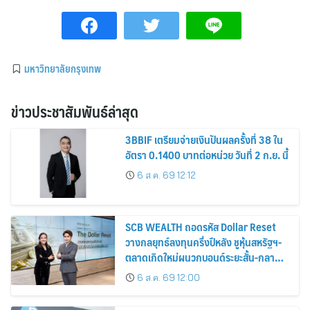
มหาวิทยาลัยกรุงเทพ
ข่าวประชาสัมพันธ์ล่าสุด
3BBIF เตรียมจ่ายเงินปันผลครั้งที่ 38 ใน
อัตรา 0.1400 บาทต่อหน่วย วันที่ 2 ก.ย. นี้
6 ส.ค. 69 12:12
SCB WEALTH ถอดรหัส Dollar Reset
วางกลยุทธ์ลงทุนครึ่งปีหลัง ชูหุ้นสหรัฐฯ-
ตลาดเกิดใหม่ผนวกบอนด์ระยะสั้น-กลาง
เสริมพอร์ตแกร่ง
6 ส.ค. 69 12:00