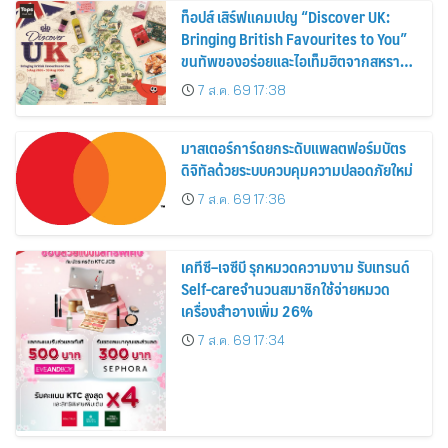
ท็อปส์ เสิร์ฟแคมเปญ “Discover UK:
Bringing British Favourites to You”
ขนทัพของอร่อยและไอเท็มฮิตจากสหราช
อาณาจักร ส่งตรงถึงมือตั้งแต่วันนี้ – 18
7 ส.ค. 69 17:38
สิงหาคมนี้
มาสเตอร์การ์ดยกระดับแพลตฟอร์มบัตร
ดิจิทัลด้วยระบบควบคุมความปลอดภัยใหม่
7 ส.ค. 69 17:36
เคทีซี–เจซีบี รุกหมวดความงาม รับเทรนด์
Self-careจำนวนสมาชิกใช้จ่ายหมวด
เครื่องสำอางเพิ่ม 26%
7 ส.ค. 69 17:34