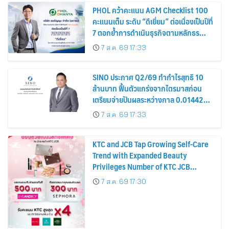
PHOL คว้าคะแนน AGM Checklist 100
คะแนนเต็ม ระดับ “ดีเยี่ยม” ต่อเนื่องเป็นปีที่
7 ตอกย้ำการดำเนินธุรกิจตามหลักธร
รมาภิบาล โปร่งใส สร้างความเชื่อมั่นผู้ถือ
7 ส.ค. 69 17:33
หุ้น
SINO ประกาศ Q2/69 ทำกำไรสุทธิ 10
ล้านบาท ฟื้นตัวแกร่งจากไตรมาสก่อน
เตรียมจ่ายปันผลระหว่างกาล 0.014423
บาทต่อหุ้น ครึ่งปีหลังมุ่งเติบโตต่อเนื่อง
7 ส.ค. 69 17:33
KTC and JCB Tap Growing Self-Care
Trend with Expanded Beauty
Privileges Number of KTC JCB
Cardmembers Spending on
7 ส.ค. 69 17:30
Cosmetics Rises 26%