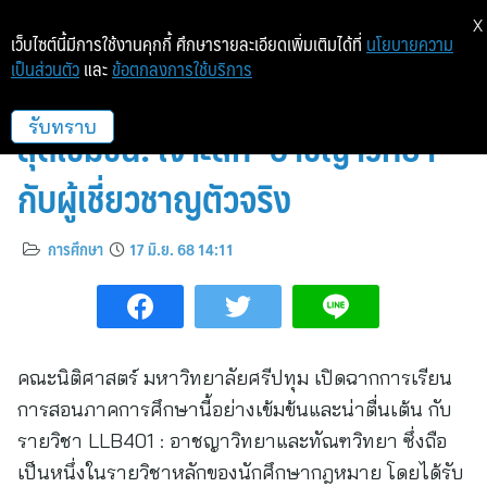
X
เว็บไซต์นี้มีการใช้งานคุกกี้ ศึกษารายละเอียดเพิ่มเติมได้ที่
นโยบายความ
เป็นส่วนตัว
และ
ข้อตกลงการใช้บริการ
นิติศาสตร์ SPU เปิดเทอมวันแรก
สุดเข้มข้น! เจาะลึก ‘อาชญาวิทยา’
รับทราบ
กับผู้เชี่ยวชาญตัวจริง
การศึกษา
17 มิ.ย. 68 14:11
คณะนิติศาสตร์ มหาวิทยาลัยศรีปทุม เปิดฉากการเรียน
การสอนภาคการศึกษานี้อย่างเข้มข้นและน่าตื่นเต้น กับ
รายวิชา LLB401 : อาชญาวิทยาและทัณฑวิทยา ซึ่งถือ
เป็นหนึ่งในรายวิชาหลักของนักศึกษากฎหมาย โดยได้รับ