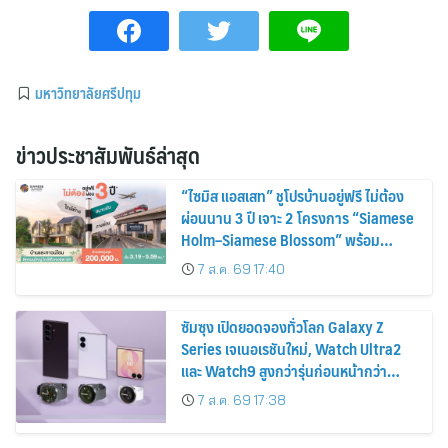
มหาวิทยาลัยศรีปทุม
ข่าวประชาสัมพันธ์ล่าสุด
“ไซมิส แอสเสท” ชูโปรบ้านอยู่ฟรี ไม่ต้อง
ผ่อนนาน 3 ปี เจาะ 2 โครงการ “Siamese
Holm–Siamese Blossom” พร้อม
ส่วนลดและสิทธิพิเศษถึง 31 สิงหาคม
7 ส.ค. 69 17:40
2569
ซัมซุง เปิดยอดจองทั่วโลก Galaxy Z
Series เจเนอเรชันใหม่, Watch Ultra2
และ Watch9 สูงกว่ารุ่นก่อนหน้ากว่า
30%
7 ส.ค. 69 17:38