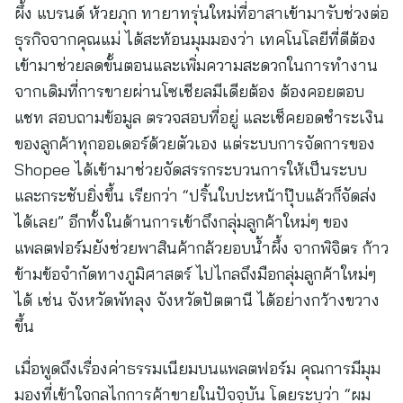
ผึ้ง แบรนด์ ห้วยภุก ทายาทรุ่นใหม่ที่อาสาเข้ามารับช่วงต่อ
ธุรกิจจากคุณแม่ ได้สะท้อนมุมมองว่า เทคโนโลยีที่ดีต้อง
เข้ามาช่วยลดขั้นตอนและเพิ่มความสะดวกในการทำงาน
จากเดิมที่การขายผ่านโซเชียลมีเดียต้อง ต้องคอยตอบ
แชท สอบถามข้อมูล ตรวจสอบที่อยู่ และเช็คยอดชำระเงิน
ของลูกค้าทุกออเดอร์ด้วยตัวเอง แต่ระบบการจัดการของ
Shopee ได้เข้ามาช่วยจัดสรรกระบวนการให้เป็นระบบ
และกระชับยิ่งขึ้น เรียกว่า “ปริ้นใบปะหน้าปุ๊บแล้วก็จัดส่ง
ได้เลย” อีกทั้งในด้านการเข้าถึงกลุ่มลูกค้าใหม่ๆ ของ
แพลตฟอร์มยังช่วยพาสินค้ากล้วยอบน้ำผึ้ง จากพิจิตร ก้าว
ข้ามข้อจำกัดทางภูมิศาสตร์ ไปไกลถึงมือกลุ่มลูกค้าใหม่ๆ
ได้ เช่น จังหวัดพัทลุง จังหวัดปัตตานี ได้อย่างกว้างขวาง
ขึ้น
เมื่อพูดถึงเรื่องค่าธรรมเนียมบนแพลตฟอร์ม คุณการมีมุม
มองที่เข้าใจกลไกการค้าขายในปัจจุบัน โดยระบุว่า “ผม