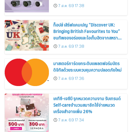
30%
7 ส.ค. 69 17:38
ท็อปส์ เสิร์ฟแคมเปญ “Discover UK:
Bringing British Favourites to You”
ขนทัพของอร่อยและไอเท็มฮิตจากสหราช
อาณาจักร ส่งตรงถึงมือตั้งแต่วันนี้ – 18
7 ส.ค. 69 17:38
สิงหาคมนี้
มาสเตอร์การ์ดยกระดับแพลตฟอร์มบัตร
ดิจิทัลด้วยระบบควบคุมความปลอดภัยใหม่
7 ส.ค. 69 17:36
เคทีซี–เจซีบี รุกหมวดความงาม รับเทรนด์
Self-careจำนวนสมาชิกใช้จ่ายหมวด
เครื่องสำอางเพิ่ม 26%
7 ส.ค. 69 17:34