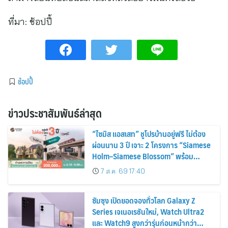
ที่มา:
ช้อปปี้
ช้อปปี้
ข่าวประชาสัมพันธ์ล่าสุด
“ไซมิส แอสเสท” ชูโปรบ้านอยู่ฟรี ไม่ต้อง
ผ่อนนาน 3 ปี เจาะ 2 โครงการ “Siamese
Holm–Siamese Blossom” พร้อม
ส่วนลดและสิทธิพิเศษถึง 31 สิงหาคม
7 ส.ค. 69 17:40
2569
ซัมซุง เปิดยอดจองทั่วโลก Galaxy Z
Series เจเนอเรชันใหม่, Watch Ultra2
และ Watch9 สูงกว่ารุ่นก่อนหน้ากว่า