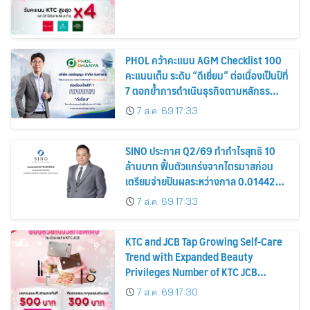
PHOL คว้าคะแนน AGM Checklist 100
คะแนนเต็ม ระดับ “ดีเยี่ยม” ต่อเนื่องเป็นปีที่
7 ตอกย้ำการดำเนินธุรกิจตามหลักธร
รมาภิบาล โปร่งใส สร้างความเชื่อมั่นผู้ถือ
7 ส.ค. 69 17:33
หุ้น
SINO ประกาศ Q2/69 ทำกำไรสุทธิ 10
ล้านบาท ฟื้นตัวแกร่งจากไตรมาสก่อน
เตรียมจ่ายปันผลระหว่างกาล 0.014423
บาทต่อหุ้น ครึ่งปีหลังมุ่งเติบโตต่อเนื่อง
7 ส.ค. 69 17:33
KTC and JCB Tap Growing Self-Care
Trend with Expanded Beauty
Privileges Number of KTC JCB
Cardmembers Spending on
7 ส.ค. 69 17:30
Cosmetics Rises 26%