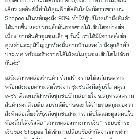
ยอดขายก้าวกระโดดเกือบ 900,000 บาทภายในเดือน
เดียว ผลลัพธ์นี้ทำให้คุณฟ้าตัดสินใจโฟกัสการขายบน
Shopee เป็นหลักสูงถึง 90% ทำให้ผู้บริโภคเข้าถึงสินค้า
ได้มากขึ้น และช่วยผลักดันยอดขายให้เติบโตอย่างต่อ
เนื่อง“จากสินค้าชุมชนเล็ก ๆ วันนี้ เราได้มีโอกาสส่งต่อ
คุณค่าและภูมิปัญญาท้องถิ่นจากบ้านแพงไปถึงลูกค้าทั่ว
ประเทศ พร้อมสร้างรายได้ให้คนในชุมชนเติบโตไปด้วย
กันค่ะ”
เสริมสภาพคล่องร้านค้า ร่วมสร้างรายได้แก่เกษตรกร
พร้อมส่งมอบความสดใหม่จากชุมชนถึงมือผู้บริโภคคุณ
เพชร ตัวแทนวิสาหกิจชุมชนบ้านสบายใจ จ.สมุทรสงคราม
สินค้าผงกล้วยดิบ แบรนด์ดีปาษณะ ได้ถ่ายทอดมุมมองว่า
สิ่งที่หล่อเลี้ยงให้ธุรกิจชุมชนสามารถเติบโตและดูแลคนใน
ท้องถิ่นได้จริงคือ “สภาพคล่องทางการเงิน” ระบบชำระ
เงินของ Shopee ได้เข้ามาเปลี่ยนข้อจำกัดจากการฝาก