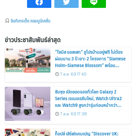
อินทิเกรเต็ด คอมมูนิเคชั่น
ข่าวประชาสัมพันธ์ล่าสุด
“ไซมิส แอสเสท” ชูโปรบ้านอยู่ฟรี ไม่ต้อง
ผ่อนนาน 3 ปี เจาะ 2 โครงการ “Siamese
Holm–Siamese Blossom” พร้อม
ส่วนลดและสิทธิพิเศษถึง 31 สิงหาคม
7 ส.ค. 69 17:40
2569
ซัมซุง เปิดยอดจองทั่วโลก Galaxy Z
Series เจเนอเรชันใหม่, Watch Ultra2
และ Watch9 สูงกว่ารุ่นก่อนหน้ากว่า
30%
7 ส.ค. 69 17:38
ท็อปส์ เสิร์ฟแคมเปญ “Discover UK: