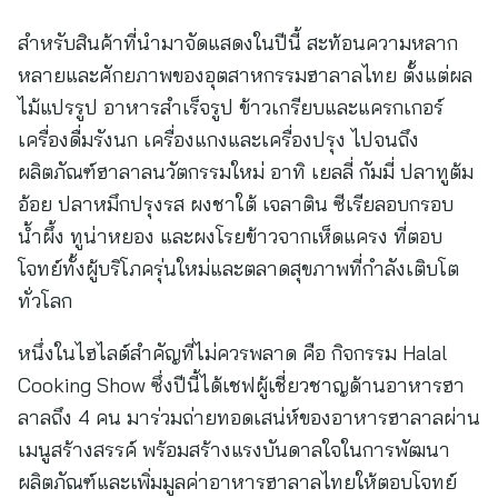
สำหรับสินค้าที่นำมาจัดแสดงในปีนี้ สะท้อนความหลาก
หลายและศักยภาพของอุตสาหกรรมฮาลาลไทย ตั้งแต่ผล
ไม้แปรรูป อาหารสำเร็จรูป ข้าวเกรียบและแครกเกอร์
เครื่องดื่มรังนก เครื่องแกงและเครื่องปรุง ไปจนถึง
ผลิตภัณฑ์ฮาลาลนวัตกรรมใหม่ อาทิ เยลลี่ กัมมี่ ปลาทูต้ม
อ้อย ปลาหมึกปรุงรส ผงชาใต้ เจลาติน ซีเรียลอบกรอบ
น้ำผึ้ง ทูน่าหยอง และผงโรยข้าวจากเห็ดแครง ที่ตอบ
โจทย์ทั้งผู้บริโภครุ่นใหม่และตลาดสุขภาพที่กำลังเติบโต
ทั่วโลก
หนึ่งในไฮไลต์สำคัญที่ไม่ควรพลาด คือ กิจกรรม Halal
Cooking Show ซึ่งปีนี้ได้เชฟผู้เชี่ยวชาญด้านอาหารฮา
ลาลถึง 4 คน มาร่วมถ่ายทอดเสน่ห์ของอาหารฮาลาลผ่าน
เมนูสร้างสรรค์ พร้อมสร้างแรงบันดาลใจในการพัฒนา
ผลิตภัณฑ์และเพิ่มมูลค่าอาหารฮาลาลไทยให้ตอบโจทย์