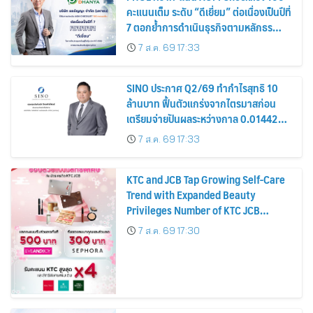
คะแนนเต็ม ระดับ “ดีเยี่ยม” ต่อเนื่องเป็นปีที่
7 ตอกย้ำการดำเนินธุรกิจตามหลักธร
รมาภิบาล โปร่งใส สร้างความเชื่อมั่นผู้ถือ
7 ส.ค. 69 17:33
หุ้น
SINO ประกาศ Q2/69 ทำกำไรสุทธิ 10
ล้านบาท ฟื้นตัวแกร่งจากไตรมาสก่อน
เตรียมจ่ายปันผลระหว่างกาล 0.014423
บาทต่อหุ้น ครึ่งปีหลังมุ่งเติบโตต่อเนื่อง
7 ส.ค. 69 17:33
KTC and JCB Tap Growing Self-Care
Trend with Expanded Beauty
Privileges Number of KTC JCB
Cardmembers Spending on
7 ส.ค. 69 17:30
Cosmetics Rises 26%