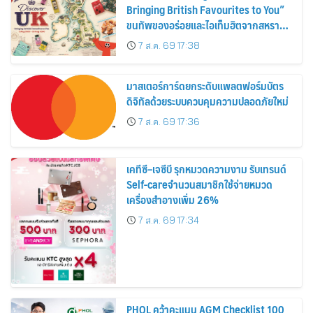
Bringing British Favourites to You”
ขนทัพของอร่อยและไอเท็มฮิตจากสหราช
อาณาจักร ส่งตรงถึงมือตั้งแต่วันนี้ – 18
7 ส.ค. 69 17:38
สิงหาคมนี้
มาสเตอร์การ์ดยกระดับแพลตฟอร์มบัตร
ดิจิทัลด้วยระบบควบคุมความปลอดภัยใหม่
7 ส.ค. 69 17:36
เคทีซี–เจซีบี รุกหมวดความงาม รับเทรนด์
Self-careจำนวนสมาชิกใช้จ่ายหมวด
เครื่องสำอางเพิ่ม 26%
7 ส.ค. 69 17:34
PHOL คว้าคะแนน AGM Checklist 100