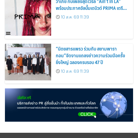
วาเกีย กับเพลงสุดไวรัล “Ain’t In LA”
พร้อมประกาศอัลบั้มเดบิวต์ PRIMA เตรียม
ปล่อย 4 ก.ย. นี้
10 ส.ค. 69 11:39
“นิตยสารแพรว ร่วมกับ สยามพารา
กอน”จัดงานแถลงข่าวความร่วมมือครั้ง
ยิ่งใหญ่ ฉลองครบรอบ 47 ปี
10 ส.ค. 69 11:39