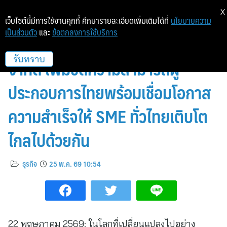
X
เว็บไซต์นี้มีการใช้งานคุกกี้ ศึกษารายละเอียดเพิ่มเติมได้ที่
นโยบายความ
เป็นส่วนตัว
และ
ข้อตกลงการใช้บริการ
สสว. ปรับโฉมใหม่ ปลดล็อกทุกข้อ
จำกัด เพิ่มขีดความสามารถผู้
รับทราบ
ประกอบการไทยพร้อมเชื่อมโอกาส
ความสำเร็จให้ SME ทั่วไทยเติบโต
ไกลไปด้วยกัน
ธุรกิจ
25 พ.ค. 69 10:54
22 พฤษภาคม 2569: ในโลกที่เปลี่ยนแปลงไปอย่าง