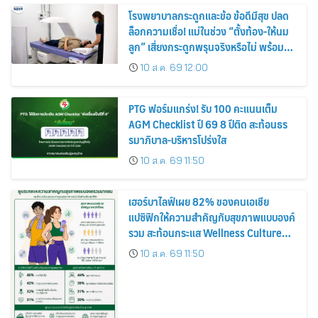
โรงพยาบาลกระดูกและข้อ ข้อดีมีสุข ปลด
ล็อกความเชื่อ! แม่ในช่วง “ตั้งท้อง-ให้นม
ลูก” เสี่ยงกระดูกพรุนจริงหรือไม่ พร้อม
ชวนคุณแม่วัยเก๋าตรวจมวลกระดูกเชิง
10 ส.ค. 69 12:00
ป้องกัน
PTG ฟอร์มแกร่ง! รับ 100 คะแนนเต็ม
AGM Checklist ปี 69 8 ปีติด สะท้อนธร
รมาภิบาล-บริหารโปร่งใส
10 ส.ค. 69 11:50
เฮอร์บาไลฟ์เผย 82% ของคนเอเชีย
แปซิฟิกให้ความสำคัญกับสุขภาพแบบองค์
รวม สะท้อนกระแส Wellness Culture
เติบโตต่อเนื่อง
10 ส.ค. 69 11:50