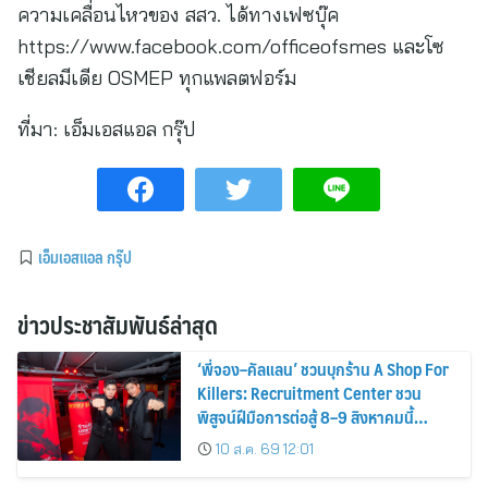
ความเคลื่อนไหวของ สสว. ได้ทางเฟซบุ๊ค
https://www.facebook.com/officeofsmes และโซ
เชียลมีเดีย OSMEP ทุกแพลตฟอร์ม
ที่มา:
เอ็มเอสแอล กรุ๊ป
เอ็มเอสแอล กรุ๊ป
ข่าวประชาสัมพันธ์ล่าสุด
‘พี่จอง–คัลแลน’ ชวนบุกร้าน A Shop For
Killers: Recruitment Center ชวน
พิสูจน์ฝีมือการต่อสู้ 8–9 สิงหาคมนี้
เท่านั้น เข้าชมได้ไม่มีค่าใช้จ่าย!
10 ส.ค. 69 12:01