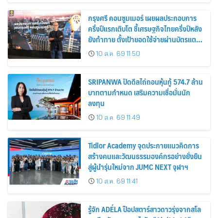
กรุงศรี คอนซูมเมอร์ เผยผลประกอบการ
ครึ่งปีแรกเติบโต ชี้เศรษฐกิจไทยครึ่งปีหลัง
ยังท้าทาย ตั้งเป้ายอดใช้จ่ายผ่านบัตรแตะ
420,000 ล้านบาท
10 ส.ค. 69 11:50
SRIPANWA ปิดดีลไถ่ถอนหุ้นกู้ 574.7 ล้าน
บาทตามกำหนด เสริมความเชื่อมั่นนัก
ลงทุน
10 ส.ค. 69 11:49
Tidlor Academy จุดประกายแนวคิดการ
สร้างคนและวัฒนธรรมองค์กรอย่างยั่งยืน
สู่ผู้นำรุ่นใหม่จาก JUMC NEXT จุฬาฯ
10 ส.ค. 69 11:41
รู้จัก ADÉLA ป๊อปสตาร์สาวดาวรุ่งจากสโล