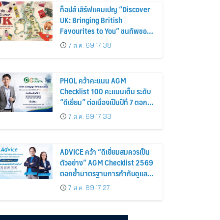
ท็อปส์ เสิร์ฟแคมเปญ “Discover
UK: Bringing British
Favourites to You” ขนทัพของ
อร่อยและไอเท็มฮิตจากสหราช
7 ส.ค. 69 17:38
อาณาจักร ส่งตรงถึงมือตั้งแต่วัน
นี้ – 18 สิงหาคมนี้
PHOL คว้าคะแนน AGM
Checklist 100 คะแนนเต็ม ระดับ
“ดีเยี่ยม” ต่อเนื่องเป็นปีที่ 7 ตอกย้ำ
การดำเนินธุรกิจตามหลักธรรมาภิ
7 ส.ค. 69 17:33
บาล โปร่งใส สร้างความเชื่อมั่นผู้
ถือหุ้น
ADVICE คว้า “ดีเยี่ยมสมควรเป็น
ตัวอย่าง” AGM Checklist 2569
ตอกย้ำมาตรฐานการกำกับดูแล
กิจการที่ดี
7 ส.ค. 69 17:27