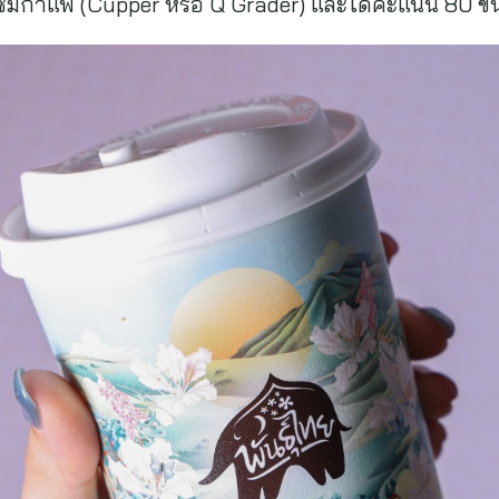
มกาแฟ (Cupper หรือ Q Grader) และได้คะแนน 80 ขึ้