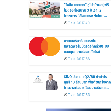
“ไซมิส แอสเสท” ชูโปรบ้านอยู่ฟรี
ไม่ต้องผ่อนนาน 3 ปี เจาะ 2
โครงการ “Siamese Holm–
Siamese Blossom” พร้อม
7 ส.ค. 69 17:40
ส่วนลดและสิทธิพิเศษถึง 31
สิงหาคม 2569
มาสเตอร์การ์ดยกระดับ
แพลตฟอร์มบัตรดิจิทัลด้วยระบบ
ควบคุมความปลอดภัยใหม่
7 ส.ค. 69 17:36
SINO ประกาศ Q2/69 ทำกำไร
สุทธิ 10 ล้านบาท ฟื้นตัวแกร่งจาก
ไตรมาสก่อน เตรียมจ่ายปันผล
ระหว่างกาล 0.014423 บาทต่อหุ้
7 ส.ค. 69 17:33
ครึ่งปีหลังมุ่งเติบโตต่อเนื่อง