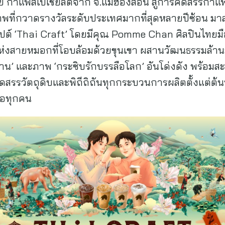
 กาแฟสเปเชียลตี้จาก จ.แม่ฮ่องสอน สู่การคัดสรรกา
าพที่กวาดรางวัลระดับประเทศมากที่สุดหลายปีซ้อน มาส
ปต์ ‘Thai Craft’ โดยมีคุณ Pomme Chan ศิลปินไทยม
แห่งสายหมอกที่โอบล้อมด้วยขุนเขา ผสานวัฒนธรรมล
่าน’ และภาพ ‘กระซิบรักบรรลือโลก’ อันโด่งดัง พร้อมสะ
 คัดสรรวัตถุดิบและพิถีถิถันทุกกระบวนการผลิตตั้งแต่ต้น
ือทุกคน