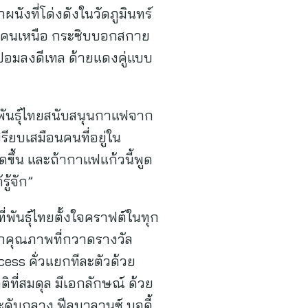
นังที่โด่งดังในวัดภูมินทร์
องคนเหนือ กระซิบบอกสกาย
ๆ ปอมลงดีเทล ด้ายแดงคู่แบบ
พันธุ์ไทยสนับสนุนกาแฟจาก
รียบเสมือนคนที่อยู่ใน
ขึ้น และถ้ากาแฟแก้วนี้พูด
ู้จัก”
ี่พันธุ์ไทยตั้งใจคราฟต์ในทุก
ูกคุณภาพที่กวาดรางวัล
ess คั่วแยกทีละตัวด้วย
าติที่สมดุล มีเอกลักษณ์ ด้วย
ะดับกลาง ฟีลบาลานซ์ บอดี้