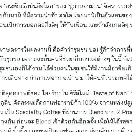
ระซิบรักบันลือโลก’ ของ ‘ปู่ม่านย่าม่าน’ จิตรกรรมฝาผ
กับนานิ ที่มีความน่ารัก สดใส โดยนานิเป็นตัวแทนข
ือนเป็นการบอกต่อสิ่งดีๆ ให้กับเพื่อน และถ้าสังเกตดี
ษตรกรในผลงานนี้ คือคำว่าชุมชน ปอมรู้สึกว่าการที่
ับชุมชน เพราะฉะนั้นคนที่ช่วยเก็บกาแฟต่างๆ ในนี้ ก็เป
มชนเองก็ได้งาน ได้ช่วยคนในชุมชนให้มีงานมีอาชีพเกิด
องการเดินทาง นำกาแฟจาก จ.น่าน มาให้คนทั่วประเทศได้ร
าติสุดคราฟต์ของ ไทยริกาโน ซีรีส์ใหม่ “Taste of Nan” ท
ัตถุดิบ คัดสรรเมล็ดกาแฟอาราบิก้า 100% จากแหล่งปล
 เป็น Specialty Coffee ที่ผ่านการ Blend จาก 2 Proc
ต่างกัน ก่อนจะ Blend เข้าด้วยกันอีกครั้ง เพื่อให้ได้รสช
อนด์ น้ำผึ้ง และทรอปิคอลฟรุต กลมกล่อมด้วยการคั่วร