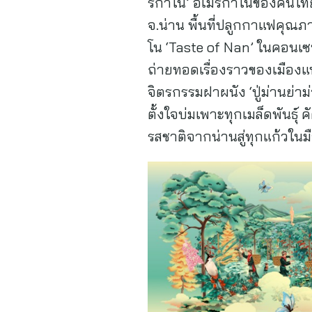
ริกาโน’ อเมริกาโนของคนไทย
จ.น่าน พื้นที่ปลูกกาแฟคุณภ
โน ‘Taste of Nan’ ในคอนเซ
ถ่ายทอดเรื่องราวของเมือง
จิตรกรรมฝาผนัง ‘ปู่ม่านย่าม
ตั้งใจบ่มเพาะทุกเมล็ดพันธุ์
รสชาติจากน่านสู่ทุกแก้วในม