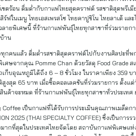
ม้เขตร้อน ดื่มด่ำกับกาแฟไทยสุดคราฟต์ รสชาติสุดพรีเม
สิร์ฟในเมนู ไทยเอสเพรสโซ ไทยคาปูชิโน ไทยลาเต้ แล
ก้วลายพิเศษนี้ ที่ร้านกาแฟพันธุ์ไทยทุกสาขาที่ร่วมรายก
บ้าน
อทุกคนแล้ว ดื่มด่ำรสชาติสุดคราฟต์ไปกับงานศิลปะที่พกพ
ดพิเศษจากคุณ Pomme Chan ด้วยวัสดุ Food Grade ส
็บอุณหภูมิได้ถึง 6 – 8 ชั่วโมง ในราคาเพียง 359 บาท 
สูงสุด 65 บาท เมื่อซื้อคอลเลคชันที่ร่วมรายการ ตั้งแต่ว
ินค้าจะหมด ที่ร้านกาแฟพันธุ์ไทยทุกสาขาทั่วประเท
y Coffee เป็นกาแฟที่ได้รับการประเมินคุณภาพเมล็ด
 2025 (THAI SPECIALTY COFFEE) ซึ่งเป็นการรวม
่งมากที่สุดในประเทศไทยจัดโดย สถาบันกาแฟพิเศษแห