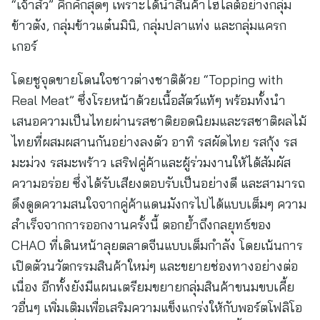
“เจ้าสัว” คึกคักสุดๆ เพราะได้นำสินค้าไฮไลต์อย่างกลุ่ม
ข้าวตัง, กลุ่มข้าวแต๋นมินิ, กลุ่มปลาแท่ง และกลุ่มแครก
เกอร์
โดยชูจุดขายโดนใจชาวต่างชาติด้วย “Topping with
Real Meat” ซึ่งโรยหน้าด้วยเนื้อสัตว์แท้ๆ พร้อมทั้งนำ
เสนอความเป็นไทยผ่านรสชาติยอดนิยมและรสชาติผลไม้
ไทยที่ผสมผสานกันอย่างลงตัว อาทิ รสผัดไทย รสกุ้ง รส
มะม่วง รสมะพร้าว เสริฟคู่ค้าและผู้ร่วมงานให้ได้สัมผัส
ความอร่อย ซึ่งได้รับเสียงตอบรับเป็นอย่างดี และสามารถ
ดึงดูดความสนใจจากคู่ค้าแดนมังกรไปได้แบบเต็มๆ ความ
สำเร็จจากการออกงานครั้งนี้ ตอกย้ำถึงกลยุทธ์ของ
CHAO ที่เดินหน้าลุยตลาดจีนแบบเต็มกำลัง โดยเน้นการ
เปิดตัวนวัตกรรมสินค้าใหม่ๆ และขยายช่องทางอย่างต่อ
เนื่อง อีกทั้งยังมีแผนเตรียมขยายกลุ่มสินค้าขนมขบเคี้ย
วอื่นๆ เพิ่มเติมเพื่อเสริมความแข็งแกร่งให้กับพอร์ตโฟลิโอ