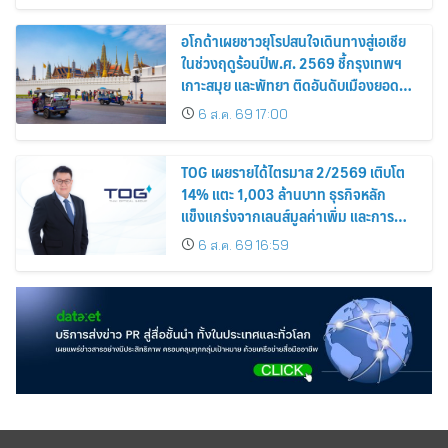
อโกด้าเผยชาวยุโรปสนใจเดินทางสู่เอเชีย
ในช่วงฤดูร้อนปีพ.ศ. 2569 ชี้กรุงเทพฯ
เกาะสมุย และพัทยา ติดอันดับเมืองยอด
นิยม
6 ส.ค. 69 17:00
TOG เผยรายได้ไตรมาส 2/2569 เติบโต
14% แตะ 1,003 ล้านบาท ธุรกิจหลัก
แข็งแกร่งจากเลนส์มูลค่าเพิ่ม และการ
ขยายตลาดต่างประเทศ พร้อมเดินหน้า
6 ส.ค. 69 16:59
ลงทุนเพื่อการเติบโตระยะยาว