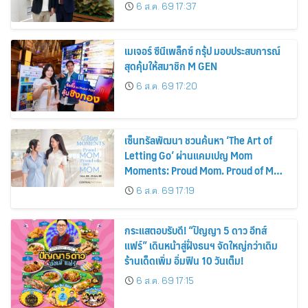
รถยนต์ MPV ระดับพรีเมียม เข้ากับ
6 ส.ค. 69 17:37
พลังงานแสงอาทิตย์ภายในบ้าน
เมเจอร์ ซีนีเพล็กซ์ กรุ้ป มอบประสบการณ์
สุดคุ้มให้สมาชิก M GEN
6 ส.ค. 69 17:20
เซ็นทรัลพัฒนา ชวนค้นหา ‘The Art of
Letting Go’ ผ่านแคมเปญ Mom
Moments: Proud Mom. Proud of My
Mom.
6 ส.ค. 69 17:19
กระแสตอบรับดี! “ปัญญา 5 ดาว อีทส์
แฟร์” เดินหน้าสู่ฝั่งธนฯ จัดใหญ่กว่าเดิม
ร้านเด็ดเพิ่ม อิ่มฟิน 10 วันเต็ม!
6 ส.ค. 69 17:15