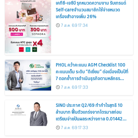
เคทีซี–เจซีบี รุกหมวดความงาม รับเทรนด์
Self-careจำนวนสมาชิกใช้จ่ายหมวด
เครื่องสำอางเพิ่ม 26%
7 ส.ค. 69 17:34
PHOL คว้าคะแนน AGM Checklist 100
คะแนนเต็ม ระดับ “ดีเยี่ยม” ต่อเนื่องเป็นปีที่
7 ตอกย้ำการดำเนินธุรกิจตามหลักธร
รมาภิบาล โปร่งใส สร้างความเชื่อมั่นผู้ถือ
7 ส.ค. 69 17:33
หุ้น
SINO ประกาศ Q2/69 ทำกำไรสุทธิ 10
ล้านบาท ฟื้นตัวแกร่งจากไตรมาสก่อน
เตรียมจ่ายปันผลระหว่างกาล 0.014423
บาทต่อหุ้น ครึ่งปีหลังมุ่งเติบโตต่อเนื่อง
7 ส.ค. 69 17:33