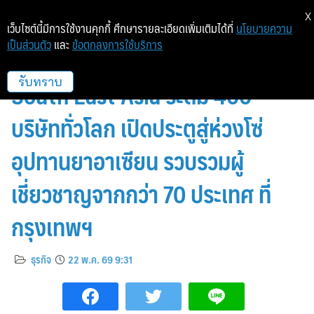
X
เว็บไซต์นี้มีการใช้งานคุกกี้ ศึกษารายละเอียดเพิ่มเติมได้ที่
นโยบายความ
เป็นส่วนตัว
และ
ข้อตกลงการใช้บริการ
อินฟอร์มา มาร์เก็ตส์ จัดงาน CPHI
South East Asia ระดม 400
รับทราบ
บริษัททั่วโลก เปิดประตูสู่ห่วงโซ่
อุปทานยาอาเซียน รวบรวมผู้
เชี่ยวชาญจากกว่า 70 ประเทศ ที่
กรุงเทพฯ
ธุรกิจ
22 พ.ค. 69 9:31