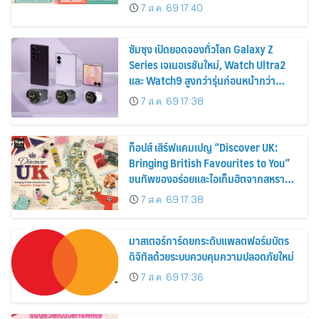
ส่วนลดและสิทธิพิเศษถึง 31 สิงหาคม
7 ส.ค. 69 17:40
2569
ซัมซุง เปิดยอดจองทั่วโลก Galaxy Z
Series เจเนอเรชันใหม่, Watch Ultra2
และ Watch9 สูงกว่ารุ่นก่อนหน้ากว่า
30%
7 ส.ค. 69 17:38
ท็อปส์ เสิร์ฟแคมเปญ “Discover UK:
Bringing British Favourites to You”
ขนทัพของอร่อยและไอเท็มฮิตจากสหราช
อาณาจักร ส่งตรงถึงมือตั้งแต่วันนี้ – 18
7 ส.ค. 69 17:38
สิงหาคมนี้
มาสเตอร์การ์ดยกระดับแพลตฟอร์มบัตร
ดิจิทัลด้วยระบบควบคุมความปลอดภัยใหม่
7 ส.ค. 69 17:36