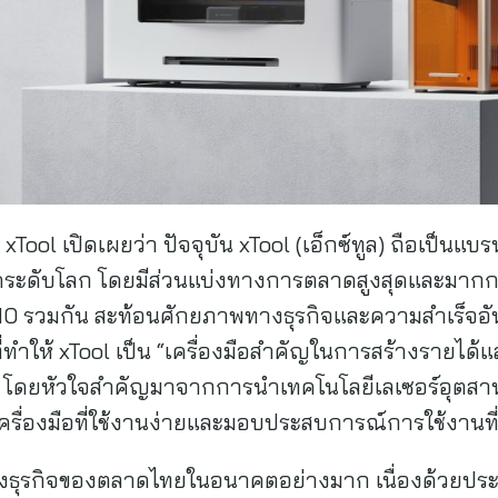
xTool เปิดเผยว่า ปัจจุบัน xTool (เอ็กซ์ทูล) ถือเป็นแบ
ตัดระดับโลก โดยมีส่วนแบ่งทางการตลาดสูงสุดและมาก
ับ 10 รวมกัน สะท้อนศักยภาพทางธุรกิจและความสำเร็จอั
่ทำให้ xTool เป็น “เครื่องมือสำคัญในการสร้างรายได้แ
่ โดยหัวใจสำคัญมาจากการนำเทคโนโลยีเลเซอร์อุตสาหก
ครื่องมือที่ใช้งานง่ายและมอบประสบการณ์การใช้งานที่
พทางธุรกิจของตลาดไทยในอนาคตอย่างมาก เนื่องด้วยปร