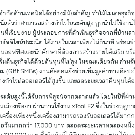
อจำกัดด้านเทคนิคได้อย่างมีนัยสำคัญ ทำให้โมเดลธุรกิ
ิสูจน์แล้วว่าสามารถสร้างกำไรในระดับสูง ถูกนำไปใช้งาน
ี่เรียบง่าย ผู้ประกอบการที่ดำเนินธุรกิจจากที่บ้านสาม
าร์ดดีไซน์ประณีต ได้ภายในเวลาเพียงไม่กี่นาที พร้อมช
ออฟฟิศและนักศึกษาที่ต้องการสร้างรายได้เสริม หรือค
ริ่มต้นธุรกิจได้ด้วยต้นทุนที่ไม่สูง ในขณะเดียวกัน สำห
ift SMBs) งานคัสตอมยังช่วยเพิ่มมูลค่าทางศิลปะให้กั
งกำไรต่อออเดอร์ได้สูงขึ้น และลดระยะเวลาคืนทุนได้อ
ดับสูงนี้ได้รับการพิสูจน์จากตลาดแล้ว โดยในปีที่ผ่
มืองพัทยา ผ่านการใช้งาน xTool F2 ซึ่งในช่วงฤดูกาลท่อ
เครื่องเพียงหนึ่งเครื่องสามารถรองรับออเดอร์ได้มาก
ดต่อวันมากกว่า 17,000 บาท ตลอดระยะเวลาทดลองหนึ่ง
120,000 บาท ซึ่งสินค้าที่ได้รับความนิยมสูงสุด ได้แ