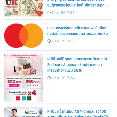
ขนทัพของอร่อยและไอเท็มฮิตจากสหราช
อาณาจักร ส่งตรงถึงมือตั้งแต่วันนี้ – 18
7 ส.ค. 69 17:38
สิงหาคมนี้
มาสเตอร์การ์ดยกระดับแพลตฟอร์มบัตร
ดิจิทัลด้วยระบบควบคุมความปลอดภัยใหม่
7 ส.ค. 69 17:36
เคทีซี–เจซีบี รุกหมวดความงาม รับเทรนด์
Self-careจำนวนสมาชิกใช้จ่ายหมวด
เครื่องสำอางเพิ่ม 26%
7 ส.ค. 69 17:34
PHOL คว้าคะแนน AGM Checklist 100
คะแนนเต็ม ระดับ “ดีเยี่ยม” ต่อเนื่องเป็นปีที่