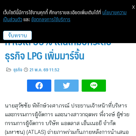
X
เว็บไซต์นี้มีการใช้งานคุกกี้ ศึกษารายละเอียดเพิ่มเติมได้ที่
นโยบายความ
เป็นส่วนตัว
และ
ข้อตกลงการใช้บริการ
ATLAS โชว์ฟอร์มแกร่ง! Q1/69
กำไรโต 35% เดินเกมยกระดับ
รับทราบ
ธุรกิจ LPG เพิ่มมาร์จิ้น
ธุรกิจ
21 พ.ค. 69 11:52
นายสุวัชชัย พิทักษ์วงศาภรณ์ ประธานเจ้าหน้าที่บริหาร
และกรรมการผู้จัดการ และนางสาวกฤตพร พึ่งวงษ์ ผู้ช่วย
กรรมการผู้จัดการ บริษัท แอตลาส เอ็นเนอยี จำกัด
(มหาชน) (ATLAS) ถ่ายภาพร่วมกันภายหลังการนำเสนอ