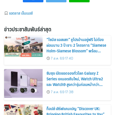
แอตลาส เอ็นเนอยี
ข่าวประชาสัมพันธ์ล่าสุด
“ไซมิส แอสเสท” ชูโปรบ้านอยู่ฟรี ไม่ต้อง
ผ่อนนาน 3 ปี เจาะ 2 โครงการ “Siamese
Holm–Siamese Blossom” พร้อม
ส่วนลดและสิทธิพิเศษถึง 31 สิงหาคม
7 ส.ค. 69 17:40
2569
ซัมซุง เปิดยอดจองทั่วโลก Galaxy Z
Series เจเนอเรชันใหม่, Watch Ultra2
และ Watch9 สูงกว่ารุ่นก่อนหน้ากว่า
30%
7 ส.ค. 69 17:38
ท็อปส์ เสิร์ฟแคมเปญ “Discover UK:
Bringing British Favourites to You”