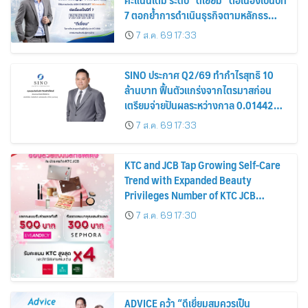
7 ตอกย้ำการดำเนินธุรกิจตามหลักธร
รมาภิบาล โปร่งใส สร้างความเชื่อมั่นผู้ถือ
7 ส.ค. 69 17:33
หุ้น
SINO ประกาศ Q2/69 ทำกำไรสุทธิ 10
ล้านบาท ฟื้นตัวแกร่งจากไตรมาสก่อน
เตรียมจ่ายปันผลระหว่างกาล 0.014423
บาทต่อหุ้น ครึ่งปีหลังมุ่งเติบโตต่อเนื่อง
7 ส.ค. 69 17:33
KTC and JCB Tap Growing Self-Care
Trend with Expanded Beauty
Privileges Number of KTC JCB
Cardmembers Spending on
7 ส.ค. 69 17:30
Cosmetics Rises 26%
ADVICE คว้า “ดีเยี่ยมสมควรเป็น