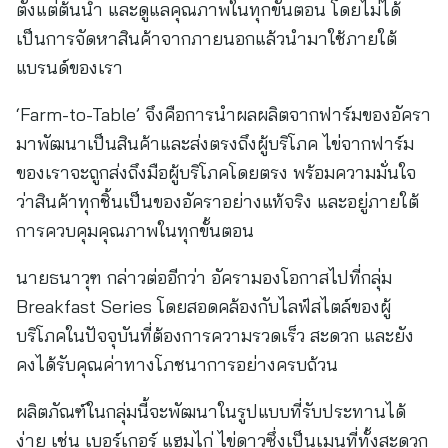
ตั้งแต่ต้นน้ำ และดูแลคุณภาพในทุกขั้นตอน โดยไม่ได้
เป็นการจัดหาสินค้าจากภายนอกแล้วนำมาใช้ภายใต้
แบรนด์ของเรา
‘Farm-to-Table’ จึงคือการนำผลผลิตจากฟาร์มของอัครา
มาพัฒนาเป็นสินค้าและส่งตรงถึงผู้บริโภค ไข่จากฟาร์ม
ของเราจะถูกส่งถึงมือผู้บริโภคโดยตรง พร้อมความมั่นใจ
ว่าสินค้าทุกชิ้นเป็นของอัคราอย่างแท้จริง และอยู่ภายใต้
การควบคุมคุณภาพในทุกขั้นตอน
นายธนาวุฑ กล่าวต่ออีกว่า อัครามองโอกาสไปที่กลุ่ม
Breakfast Series โดยสอดคล้องกับไลฟ์สไตล์ของผู้
บริโภคในปัจจุบันที่ต้องการความรวดเร็ว สะดวก และยัง
คงได้รับคุณค่าทางโภชนาการอย่างครบถ้วน
ผลิตภัณฑ์ในกลุ่มนี้จะพัฒนาในรูปแบบที่รับประทานได้
ง่าย เช่น เบอร์เกอร์ แฮมไก่ ไข่ดาวซึ่งเป็นเมนูที่ทั้งสะดวก