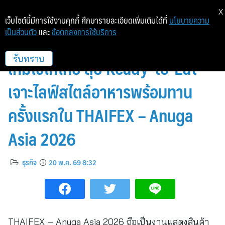
X
เว็บไซต์นี้มีการใช้งานคุกกี้ ศึกษารายละเอียดเพิ่มเติมได้ที่
นโยบายความ
เป็นส่วนตัว
และ
ข้อตกลงการใช้บริการ
จากฟาร์มสู่แบรนด์ ‘อัครา’ พลิก
เกมไข่ไก่ไทย ลุย Ready-to-Eat
รับทราบ
เจาะไลฟ์สไตล์อาหารพร้อมทาน
ครั้งแรกใน THAIFEX – Anuga
Asia 2026
ธุรกิจ
20 พ.ค. 69 8:32
THAIFEX – Anuga Asia 2026 ถือเป็นงานแสดงสินค้า