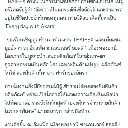
THAIFEX ครั้งนี้ ในการนำเสนอศักยภาพของแบรนด์ ให้ผู้
บริโภครับรู้ว่า ‘อัครา’ เป็นแบรนด์ที่เชื่อถือได้ และสามารถ
อยู่ในชีวิตประจำวันของทุกคน ภายใต้แนวคิดที่เราเป็น
‘Every day with Akara’
“ขอเรียนเชิญทุกท่านมาร่วมงาน THAIFEX และเยี่ยมชม
บูธอัครา ณ อิมแพ็ค ชาเลนเจอร์ ฮอลล์ 1 เมืองทองธานี
โดยภายในบูธจะนำเสนอผลิตภัณฑ์ในกลุ่มเกษตร
อุตสาหกรรมเป็นหลัก โดยเฉพาะสินค้าแปรรูป ผลิตภัณฑ์
ไก่ไข่ และสินค้าที่มาจากฟาร์มของอัครา
ภายในงานยังมีกิจกรรมให้ผู้เข้าร่วมได้ทดลองชิมสินค้า
ผลิตภัณฑ์ พร้อมเปิดโอกาสให้แสดงความคิดเห็นเพื่อนำ
ไปพัฒนาต่อ รวมถึงในวันสุดท้ายจะมีการจำหน่ายสินค้า
ในราคาพิเศษ” นายธนาวุฑ กล่าวปิดท้าย
งานจัดขึ้น ณ อิมแพ็ค เมืองทองธานี ชาเลนเจอร์ ฮอลล์ 1