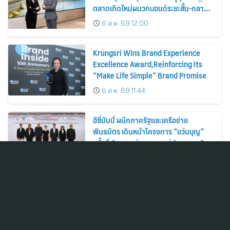
ตลาดเกิดใหม่ผนวกบอนด์ระยะสั้น-กลาง
เสริมพอร์ตแกร่ง
6 ส.ค. 69 12:00
Krungsri Wins Brand Experience
Excellence Award,Reinforcing Its
“Make Life Simple” Brand Promise
6 ส.ค. 69 11:44
อีซี่มันนี่ ผนึกภาครัฐและเครือข่าย
พันธมิตร เดินหน้าโครงการ “แว่นบุญ”
ครั้งที่ 2 มอบแว่นสายตาแก่ประชาชน 600
คน ขยายโอกาสการมองเห็นสู่ชุมชนไทย
6 ส.ค. 69 10:52
กรุงศรีคว้ารางวัล Brand Experience
Excellence Award ตอกย้ำคำมั่นสัญญา
แบรนด์ “ชีวิตง่าย ได้ทุกวัน”
6 ส.ค. 69 10:41