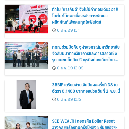
ทำไม ‘การกินดี’ จึงไม่มีคำตอบเดียว อายิ
โนะโมะโต๊ะเผยเบื้องหลังการพัฒนา
ผลิตภัณฑ์เพื่อคนทุกไลฟ์สไตล์
6 ส.ค. 69 13:11
ททท. ร่วมมือกับ จุฬาลงกรณ์มหาวิทยาลัย
จัดสัมมนาทางวิชาการและการตลาดเชิง
รุก แนะเคล็ดลับปรับธุรกิจท่องเที่ยวไทย
“ขายได้ ขายดี ขายนาน”
6 ส.ค. 69 13:09
3BBIF เตรียมจ่ายเงินปันผลครั้งที่ 38 ใน
อัตรา 0.1400 บาทต่อหน่วย วันที่ 2 ก.ย. นี้
6 ส.ค. 69 12:12
SCB WEALTH ถอดรหัส Dollar Reset
วางกลยุทธ์ลงทุนครึ่งปีหลัง ชูหุ้นสหรัฐฯ-