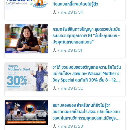
ก่อนแบกหนี้สะสมโดยไม่รู้ตัว
7 ส.ค. 69 15:34
กรมทรัพย์สินทางปัญญา ลุยตรวจประเมิน
ระบบควบคุมคุณภาพ GI “ส้มโชกุนเบตง –
มังคุดในสายหมอกเบตง”
7 ส.ค. 69 15:31
วาโก้ ชวนมอบของขวัญแทนความรักในวัน
แม่ กับโปรฯ สุดพิเศษ Wacoal Mother’s
Day Special ลดทันที 30% เริ่ม 8 – 12
สิงหาคม 2569
7 ส.ค. 69 15:30
สนามลองของ สำหรับคนที่ยังไม่รู้ว่า
อนาคตอยากเป็นอะไร สจล. เปิดแล็บชวนนิ
วเจนค้นหานวัตกรรมสุดแปลกแต่มีอยู่จริง
พร้อมทดลองสกิลใหม่และค้นหาคณะที่ใช่
7 ส.ค. 69 15:28