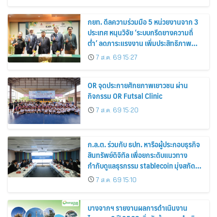
ใน “KMITL EXPO 2026”
กยท. ดีลความร่วมมือ 5 หน่วยงานจาก 3
ประเทศ หนุนวิจัย ‘ระบบกรีดยางความถี่
ต่ำ’ ลดภาระแรงงาน เพิ่มประสิทธิภาพ
การจัดการสวนยาง เสริมคุณภาพผลผลิต
7 ส.ค. 69 15:27
ยาง
OR จุดประกายศักยภาพเยาวชน ผ่าน
กิจกรรม OR Futsal Clinic
7 ส.ค. 69 15:20
ก.ล.ต. ร่วมกับ ธปท. หารือผู้ประกอบธุรกิจ
สินทรัพย์ดิจิทัล เพื่อยกระดับแนวทาง
กำกับดูแลธุรกรรม stablecoin มุ่งสกัด
กั้นอาชญากรรมทางเทคโนโลยี
7 ส.ค. 69 15:10
บางจากฯ รายงานผลการดำเนินงาน