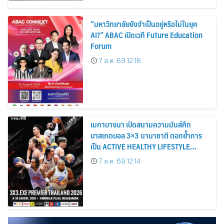
“มหาวิทยาลัยยังจำเป็นอยู่หรือไม่ในยุค
AI?” ABAC เปิดเวที Future Education
Forum
7 ส.ค. 69 12:16
เมกาบางนา เปิดสนามความมันส์ศึก
บาสเกตบอล 3×3 นานาชาติ ตอกย้ำการ
เป็น ACTIVE HEALTHY LIFESTYLE
DESTINATION วันที่ 8 – 30 ส.ค. 69 ณ
7 ส.ค. 69 12:14
ฟู้ดวอล์ค พลาซ่า ศูนย์การค้าเมกาบางนา