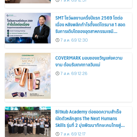
7 ส.ค. 69 12:31
SMT โชว์ผลงานครึ่งปีแรก 2569 โตต่อ
เนื่อง หลังพลิกกำไรตั้งแต่ไตรมาส 1 สอด
รับการเติบโตของอุตสาหกรรมเซมิ
คอนดักเตอร์
7 ส.ค. 69 12:30
COVERMARK มอบของขวัญแห่งความ
งาม ต้อนรับเทศกาลวันแม่
7 ส.ค. 69 12:26
Bitkub Academy ต่อยอดความสำเร็จ
เปิดตัวหลักสูตร The Next Humans
Skills รุ่นที่ 2 มุ่งพัฒนาทักษะคนไทยสู่
การเป็นคนของอนาคต
7 ส.ค. 69 12:17