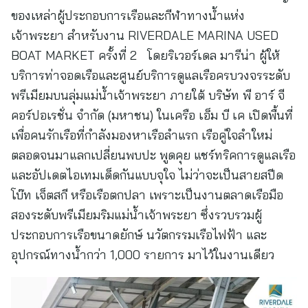
ของเหล่าผู้ประกอบการเรือและกีฬาทางน้ำแห่ง
เจ้าพระยา สำหรับงาน RIVERDALE MARINA USED
BOAT MARKET ครั้งที่ 2 โดยริเวอร์เดล มารีน่า ผู้ให้
บริการท่าจอดเรือและศูนย์บริการดูแลเรือครบวงจรระดับ
พรีเมียมบนลุ่มแม่น้ำเจ้าพระยา ภายใต้ บริษัท พี อาร์ จี
คอร์ปอเรชั่น จำกัด (มหาชน) ในเครือ เอ็ม บี เค เปิดพื้นที่
เพื่อคนรักเรือที่กำลังมองหาเรือลำแรก เรือคู่ใจลำใหม่
ตลอดจนมาแลกเปลี่ยนพบปะ พูดคุย แชร์ทริคการดูแลเรือ
และอัปเดตไอเทมเด็ดกันแบบจุใจ ไม่ว่าจะเป็นสายสปีด
โบ๊ท เจ็ตสกี หรือเรือตกปลา เพราะเป็นงานตลาดเรือมือ
สองระดับพรีเมียมริมแม่น้ำเจ้าพระยา ซึ่งรวบรวมผู้
ประกอบการเรือขนาดยักษ์ นวัตกรรมเรือไฟฟ้า และ
อุปกรณ์ทางน้ำกว่า 1,000 รายการ มาไว้ในงานเดียว