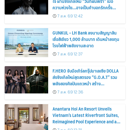
ใจ ผ่านซิงเกิลใหม่ “วันที่ฝนพรำ” เมื่อ
ความห่วงใย…อาจเป็นคำบอกรักครั้ง
สุดท้าย
7 ส.ค. 69 12:42
GUNKUL – LH Bank ลงนามสัญญาสิน
เชื่อสีเขียว 1,000 ล้านบาท เดินหน้าลงทุน
โรงไฟฟ้าพลังงานสะอาด
7 ส.ค. 69 12:37
F.HERO จับมือเกิร์ลกรุ๊ปมาเลเซีย DOLLA
ส่งซิงเกิลใหม่สุดสตรอง “G.O.A.T” รวม
พลังสองศิลปินแถวหน้า สร้าง
ปรากฏการณ์ใหม่แห่งวงการเพลงอาเซียน
7 ส.ค. 69 12:36
Anantara Hoi An Resort Unveils
Vietnam’s Latest Riverfront Suites,
Reimagined Pool Experience and a
Vibrant New Dining Destination