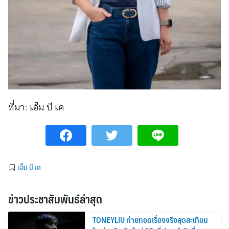
ที่มา:
เอ็ม บี เค
เอ็ม บี เค
ข่าวประชาสัมพันธ์ล่าสุด
TONEYLIU ถ่ายทอดเรื่องจริงสุดสะเทือน