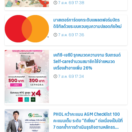
อาณาจักร ส่งตรงถึงมือตั้งแต่วันนี้ – 18
7 ส.ค. 69 17:38
สิงหาคมนี้
มาสเตอร์การ์ดยกระดับแพลตฟอร์มบัตร
ดิจิทัลด้วยระบบควบคุมความปลอดภัยใหม่
7 ส.ค. 69 17:36
เคทีซี–เจซีบี รุกหมวดความงาม รับเทรนด์
Self-careจำนวนสมาชิกใช้จ่ายหมวด
เครื่องสำอางเพิ่ม 26%
7 ส.ค. 69 17:34
PHOL คว้าคะแนน AGM Checklist 100
คะแนนเต็ม ระดับ “ดีเยี่ยม” ต่อเนื่องเป็นปีที่
7 ตอกย้ำการดำเนินธุรกิจตามหลักธร