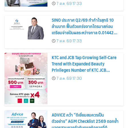
รมาภิบาล โปร่งใส สร้างความเชื่อมั่นผู้ถือ
7 ส.ค. 69 17:33
หุ้น
SINO ประกาศ Q2/69 ทำกำไรสุทธิ 10
ล้านบาท ฟื้นตัวแกร่งจากไตรมาสก่อน
เตรียมจ่ายปันผลระหว่างกาล 0.014423
บาทต่อหุ้น ครึ่งปีหลังมุ่งเติบโตต่อเนื่อง
7 ส.ค. 69 17:33
KTC and JCB Tap Growing Self-Care
Trend with Expanded Beauty
Privileges Number of KTC JCB
Cardmembers Spending on
7 ส.ค. 69 17:30
Cosmetics Rises 26%
ADVICE คว้า “ดีเยี่ยมสมควรเป็น
ตัวอย่าง” AGM Checklist 2569 ตอกย้ำ
มาตรฐานการกำกับดูแลกิจการที่ดี