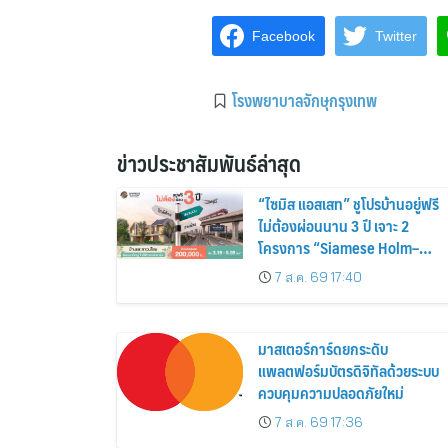
Facebook
Twitter
โรงพยาบาลจักษุกรุงเทพ
ข่าวประชาสัมพันธ์ล่าสุด
“ไซมิส แอสเสท” ชูโปรบ้านอยู่ฟรี
ไม่ต้องผ่อนนาน 3 ปี เจาะ 2
โครงการ “Siamese Holm–
Siamese Blossom” พร้อม
7 ส.ค. 69 17:40
ส่วนลดและสิทธิพิเศษถึง 31
สิงหาคม 2569
มาสเตอร์การ์ดยกระดับ
แพลตฟอร์มบัตรดิจิทัลด้วยระบบ
ควบคุมความปลอดภัยใหม่
7 ส.ค. 69 17:36