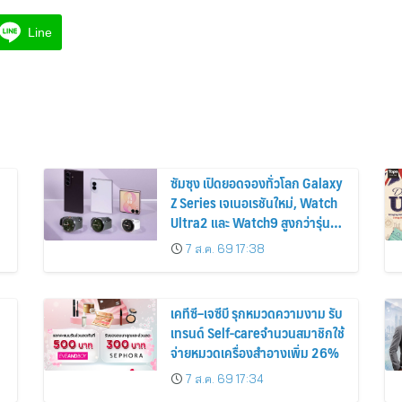
Line
ซัมซุง เปิดยอดจองทั่วโลก Galaxy
Z Series เจเนอเรชันใหม่, Watch
Ultra2 และ Watch9 สูงกว่ารุ่น
ก่อนหน้ากว่า 30%
7 ส.ค. 69 17:38
เคทีซี–เจซีบี รุกหมวดความงาม รับ
เทรนด์ Self-careจำนวนสมาชิกใช้
จ่ายหมวดเครื่องสำอางเพิ่ม 26%
7 ส.ค. 69 17:34