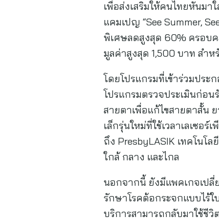
เพื่อส่งเสริมให้คนไทยหันม
แคมเปญ “See Summer, See Be
พิเศษลดสูงสุด 60% ครอบคล
มูลค่าสูงสุด 1,500 บาท สำหร
โดยโปรแกรมที่เข้าร่วมปร
โปรแกรมตรวจประเมินก่อนรั
สายตาเพื่อแก้ไขสายตาสั้น ย
เล็กรุ่นใหม่ที่ใช้เวลาเลเซอ
ถึง PresbyLASIK เทคโนโลยี
ใกล้ กลาง และไกล
นอกจากนี้ ยังมีแพคเกจเปลี
รักษาโรคต้อกระจกแบบไร้ใบมี
บริการสามารถกลับมาใช้ชีวิตป