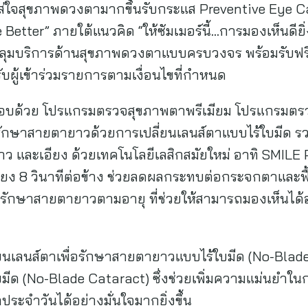
าใส่ใจสุขภาพดวงตามากขึ้นรับกระแส Preventive Eye C
tter” ภายใต้แนวคิด “ให้ซัมเมอร์นี้…การมองเห็นดียิ่
ุมบริการด้านสุขภาพดวงตาแบบครบวงจร พร้อมรับฟรีแ
ับผู้เข้าร่วมรายการตามเงื่อนไขที่กำหนด
ะกอบด้วย โปรแกรมตรวจสุขภาพตาพรีเมียม โปรแกรมต
กษาสายตายาวด้วยการเปลี่ยนเลนส์ตาแบบไร้ใบมีด ร
าว และเอียง ด้วยเทคโนโลยีเลสิกสมัยใหม่ อาทิ SMILE 
ร์เพียง 8 วินาทีต่อข้าง ช่วยลดผลกระทบต่อกระจกตาและฟื
รักษาสายตายาวตามอายุ ที่ช่วยให้สามารถมองเห็นได้อ
่ยนเลนส์ตาเพื่อรักษาสายตายาวแบบไร้ใบมีด (No-Bla
ด (No-Blade Cataract) ซึ่งช่วยเพิ่มความแม่นยำในการ
ระจำวันได้อย่างมั่นใจมากยิ่งขึ้น