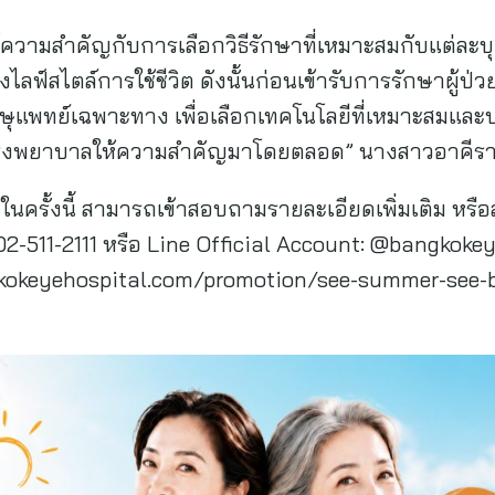
้ความสำคัญกับการเลือกวิธีรักษาที่เหมาะสมกับแต่ละ
ลฟ์สไตล์การใช้ชีวิต ดังนั้นก่อนเข้ารับการรักษาผู้ป
ุแพทย์เฉพาะทาง เพื่อเลือกเทคโนโลยีที่เหมาะสมและปลอ
รงพยาบาลให้ความสำคัญมาโดยตลอด” นางสาวอาคีรา
ศษในครั้งนี้ สามารถเข้าสอบถามรายละเอียดเพิ่มเติม หรือสำร
ร. 02-511-2111 หรือ Line Official Account: @bangkok
gkokeyehospital.com/promotion/see-summer-see-b