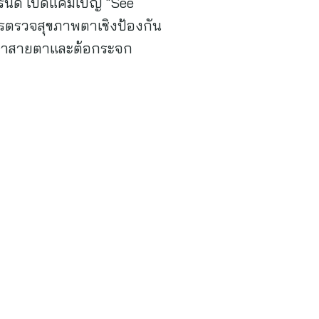
ทรนด์ เปิดแคมเปญ “See
การตรวจสุขภาพตาเชิงป้องกัน
กษาสายตาและต้อกระจก