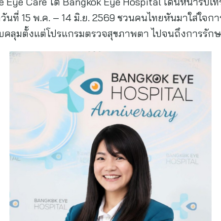
tive Eye Care โต Bangkok Eye Hospital เดินหน้ารับเ
่วันที่ 15 พ.ค. – 14 มิ.ย. 2569 ชวนคนไทยหันมาใส่ใจ
บคลุมตั้งแต่โปรแกรมตรวจสุขภาพตา ไปจนถึงการรั