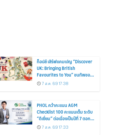
ท็อปส์ เสิร์ฟแคมเปญ “Discover
UK: Bringing British
Favourites to You” ขนทัพของ
อร่อยและไอเท็มฮิตจากสหราช
7 ส.ค. 69 17:38
อาณาจักร ส่งตรงถึงมือตั้งแต่วัน
นี้ – 18 สิงหาคมนี้
PHOL คว้าคะแนน AGM
Checklist 100 คะแนนเต็ม ระดับ
“ดีเยี่ยม” ต่อเนื่องเป็นปีที่ 7 ตอกย้ำ
การดำเนินธุรกิจตามหลักธรรมาภิ
7 ส.ค. 69 17:33
บาล โปร่งใส สร้างความเชื่อมั่นผู้