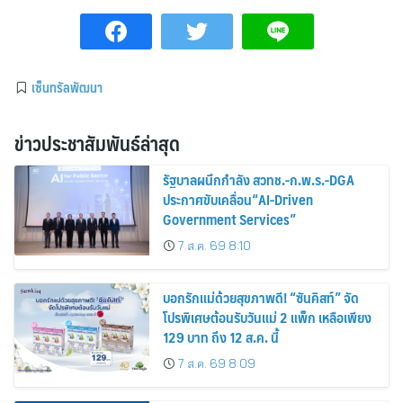
เซ็นทรัลพัฒนา
ข่าวประชาสัมพันธ์ล่าสุด
รัฐบาลผนึกกำลัง สวทช.-ก.พ.ร.-DGA
ประกาศขับเคลื่อน“AI-Driven
Government Services”
7 ส.ค. 69 8:10
บอกรักแม่ด้วยสุขภาพดี! “ซันคิสท์” จัด
โปรพิเศษต้อนรับวันแม่ 2 แพ็ก เหลือเพียง
129 บาท ถึง 12 ส.ค. นี้
7 ส.ค. 69 8:09