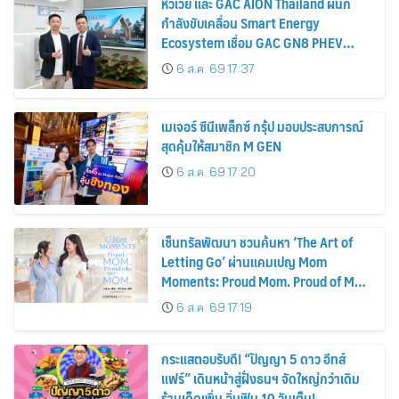
หัวเว่ย และ GAC AION Thailand ผนึก
กำลังขับเคลื่อน Smart Energy
Ecosystem เชื่อม GAC GN8 PHEV
รถยนต์ MPV ระดับพรีเมียม เข้ากับ
6 ส.ค. 69 17:37
พลังงานแสงอาทิตย์ภายในบ้าน
เมเจอร์ ซีนีเพล็กซ์ กรุ้ป มอบประสบการณ์
สุดคุ้มให้สมาชิก M GEN
6 ส.ค. 69 17:20
เซ็นทรัลพัฒนา ชวนค้นหา ‘The Art of
Letting Go’ ผ่านแคมเปญ Mom
Moments: Proud Mom. Proud of My
Mom.
6 ส.ค. 69 17:19
กระแสตอบรับดี! “ปัญญา 5 ดาว อีทส์
แฟร์” เดินหน้าสู่ฝั่งธนฯ จัดใหญ่กว่าเดิม
ร้านเด็ดเพิ่ม อิ่มฟิน 10 วันเต็ม!