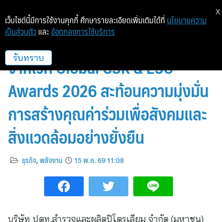
X
เว็บไซต์นี้มีการใช้งานคุกกี้ ศึกษารายละเอียดเพิ่มเติมได้ที่
นโยบายความ
เป็นส่วนตัว
และ
ข้อตกลงการใช้บริการ
ปตท.สผ. คว้า 5 รางวัลระดับโลก
จากเวที Global CSR & ESG
รับทราบ
Awards 2026 สะท้อนความมุ่งมั่น
การสร้างคุณค่าร่วมเพื่อสังคมและ
สิ่งแวดล้อมอย่างยั่งยืน
ธุรกิจ
,
พลังงาน
15 พ.ค. 69 11:08
บริษัท ปตท.สำรวจและผลิตปิโตรเลียม จำกัด (มหาชน)