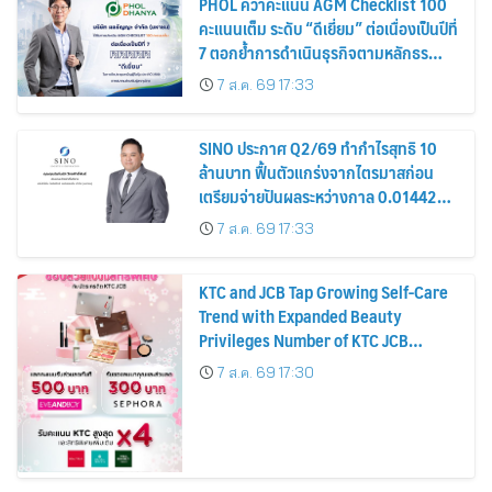
PHOL คว้าคะแนน AGM Checklist 100
คะแนนเต็ม ระดับ “ดีเยี่ยม” ต่อเนื่องเป็นปีที่
7 ตอกย้ำการดำเนินธุรกิจตามหลักธร
รมาภิบาล โปร่งใส สร้างความเชื่อมั่นผู้ถือ
7 ส.ค. 69 17:33
หุ้น
SINO ประกาศ Q2/69 ทำกำไรสุทธิ 10
ล้านบาท ฟื้นตัวแกร่งจากไตรมาสก่อน
เตรียมจ่ายปันผลระหว่างกาล 0.014423
บาทต่อหุ้น ครึ่งปีหลังมุ่งเติบโตต่อเนื่อง
7 ส.ค. 69 17:33
KTC and JCB Tap Growing Self-Care
Trend with Expanded Beauty
Privileges Number of KTC JCB
Cardmembers Spending on
7 ส.ค. 69 17:30
Cosmetics Rises 26%