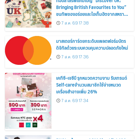
ท็อปส์ เสิร์ฟแคมเปญ “Discover UK:
Bringing British Favourites to You”
ขนทัพของอร่อยและไอเท็มฮิตจากสหราช
อาณาจักร ส่งตรงถึงมือตั้งแต่วันนี้ – 18
7 ส.ค. 69 17:38
สิงหาคมนี้
มาสเตอร์การ์ดยกระดับแพลตฟอร์มบัตร
ดิจิทัลด้วยระบบควบคุมความปลอดภัยใหม่
7 ส.ค. 69 17:36
เคทีซี–เจซีบี รุกหมวดความงาม รับเทรนด์
Self-careจำนวนสมาชิกใช้จ่ายหมวด
เครื่องสำอางเพิ่ม 26%
7 ส.ค. 69 17:34