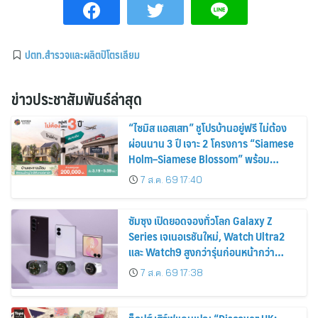
ปตท.สำรวจและผลิตปิโตรเลียม
ข่าวประชาสัมพันธ์ล่าสุด
“ไซมิส แอสเสท” ชูโปรบ้านอยู่ฟรี ไม่ต้อง
ผ่อนนาน 3 ปี เจาะ 2 โครงการ “Siamese
Holm–Siamese Blossom” พร้อม
ส่วนลดและสิทธิพิเศษถึง 31 สิงหาคม
7 ส.ค. 69 17:40
2569
ซัมซุง เปิดยอดจองทั่วโลก Galaxy Z
Series เจเนอเรชันใหม่, Watch Ultra2
และ Watch9 สูงกว่ารุ่นก่อนหน้ากว่า
30%
7 ส.ค. 69 17:38