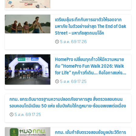
เตรียมลุ้นระทึกกับการเอาตัวให้รอดจาก
มหาภัย ในตัวอย่างล่าสุด The End of Oak
Street – มหาภัยสุดถนนโอ๊ค
5 ส.ค. 69 17:26
HomePro เปลี่ยนทุกก้าวให้มีความหมาย
กับ “HomePro Fun Walk 2026: Walk
for Life” ทุกก้าวที่เดิน… คือโอกาสแห่ง
การมีชีวิต
5 ส.ค. 69 17:25
กทม. ยกระดับมาตรฐานความปลอดภัยอาคารสูง สั่งตรวจสอบถนน
รอบคอนโดมิเนียม 50 แห่ง เข้มบังคับใช้กฎหมาย-ซ้อมอพยพต่อเนื่อง
5 ส.ค. 69 17:25
กทม. เข้มกำชับตรวจสอบข้อมูลประวัติการ