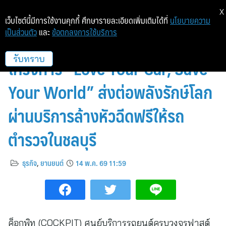
X
เว็บไซต์นี้มีการใช้งานคุกกี้ ศึกษารายละเอียดเพิ่มเติมได้ที่
นโยบายความ
เป็นส่วนตัว
และ
ข้อตกลงการใช้บริการ
COCKPIT x LIQUI MOLY ร่วมจัด
โครงการ “Love Your Car, Save
รับทราบ
Your World” ส่งต่อพลังรักษ์โลก
ผ่านบริการล้างหัวฉีดฟรีให้รถ
ตำรวจในชลบุรี
ธุรกิจ
,
ยานยนต์
14 พ.ค. 69 11:59
ค็อกพิท (COCKPIT) ศูนย์บริการรถยนต์ครบวงจรฟาสต์