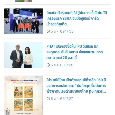
ไทยเปิดตัวหุ่นยนต์ AI กู้ภัยทางน้ำอัตโนมัติ
เครื่องแรก ZBHA จับมือซูเปอร์ การ์ด
นำร่องที่ภูเก็ต
5 ส.ค. 69 17:30
PHAT เปิดจองซื้อหุ้น IPO วันแรก นัก
ลงทุนตอบรับล้นหลาม จ่อลงสนามเทรด
ตลาด mai 20 ส.ค.นี้
5 ส.ค. 69 17:29
ไปรษณีย์ไทย เปิดตัวแสตมป์ที่ระลึก “60 ปี
องค์การเภสัชกรรม” บันทึกจุดเริ่มต้นการ
พึ่งพาตนเองด้านยาของไทย สู่ 6 ทศวรรษ
แห่งการพัฒนาสุขภาพคนไทย
5 ส.ค. 69 17:27