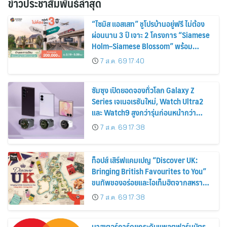
ข่าวประชาสัมพันธ์ล่าสุด
“ไซมิส แอสเสท” ชูโปรบ้านอยู่ฟรี ไม่ต้อง
ผ่อนนาน 3 ปี เจาะ 2 โครงการ “Siamese
Holm–Siamese Blossom” พร้อม
ส่วนลดและสิทธิพิเศษถึง 31 สิงหาคม
7 ส.ค. 69 17:40
2569
ซัมซุง เปิดยอดจองทั่วโลก Galaxy Z
Series เจเนอเรชันใหม่, Watch Ultra2
และ Watch9 สูงกว่ารุ่นก่อนหน้ากว่า
30%
7 ส.ค. 69 17:38
ท็อปส์ เสิร์ฟแคมเปญ “Discover UK:
Bringing British Favourites to You”
ขนทัพของอร่อยและไอเท็มฮิตจากสหราช
อาณาจักร ส่งตรงถึงมือตั้งแต่วันนี้ – 18
7 ส.ค. 69 17:38
สิงหาคมนี้
มาสเตอร์การ์ดยกระดับแพลตฟอร์มบัตร