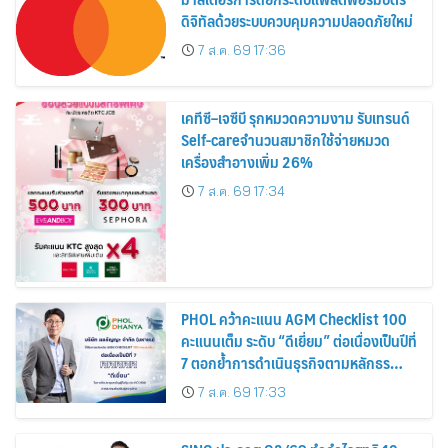
ดิจิทัลด้วยระบบควบคุมความปลอดภัยใหม่
7 ส.ค. 69 17:36
เคทีซี–เจซีบี รุกหมวดความงาม รับเทรนด์
Self-careจำนวนสมาชิกใช้จ่ายหมวด
เครื่องสำอางเพิ่ม 26%
7 ส.ค. 69 17:34
PHOL คว้าคะแนน AGM Checklist 100
คะแนนเต็ม ระดับ “ดีเยี่ยม” ต่อเนื่องเป็นปีที่
7 ตอกย้ำการดำเนินธุรกิจตามหลักธร
รมาภิบาล โปร่งใส สร้างความเชื่อมั่นผู้ถือ
7 ส.ค. 69 17:33
หุ้น