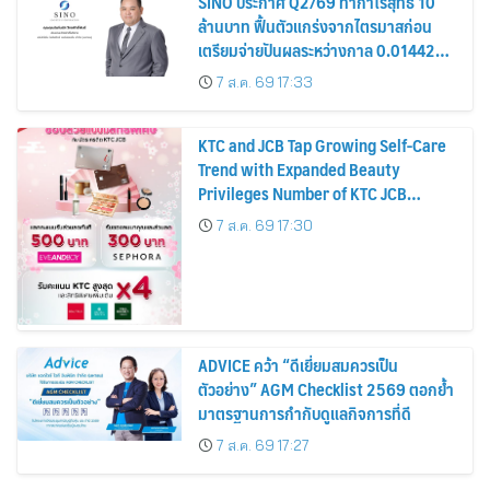
SINO ประกาศ Q2/69 ทำกำไรสุทธิ 10
ล้านบาท ฟื้นตัวแกร่งจากไตรมาสก่อน
เตรียมจ่ายปันผลระหว่างกาล 0.014423
บาทต่อหุ้น ครึ่งปีหลังมุ่งเติบโตต่อเนื่อง
7 ส.ค. 69 17:33
KTC and JCB Tap Growing Self-Care
Trend with Expanded Beauty
Privileges Number of KTC JCB
Cardmembers Spending on
7 ส.ค. 69 17:30
Cosmetics Rises 26%
ADVICE คว้า “ดีเยี่ยมสมควรเป็น
ตัวอย่าง” AGM Checklist 2569 ตอกย้ำ
มาตรฐานการกำกับดูแลกิจการที่ดี
7 ส.ค. 69 17:27