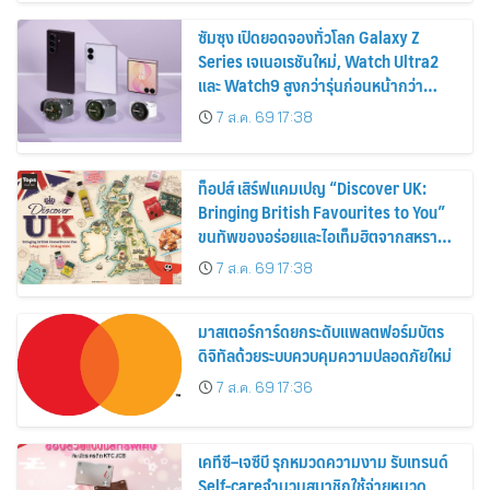
ซัมซุง เปิดยอดจองทั่วโลก Galaxy Z
Series เจเนอเรชันใหม่, Watch Ultra2
และ Watch9 สูงกว่ารุ่นก่อนหน้ากว่า
30%
7 ส.ค. 69 17:38
ท็อปส์ เสิร์ฟแคมเปญ “Discover UK:
Bringing British Favourites to You”
ขนทัพของอร่อยและไอเท็มฮิตจากสหราช
อาณาจักร ส่งตรงถึงมือตั้งแต่วันนี้ – 18
7 ส.ค. 69 17:38
สิงหาคมนี้
มาสเตอร์การ์ดยกระดับแพลตฟอร์มบัตร
ดิจิทัลด้วยระบบควบคุมความปลอดภัยใหม่
7 ส.ค. 69 17:36
เคทีซี–เจซีบี รุกหมวดความงาม รับเทรนด์
Self-careจำนวนสมาชิกใช้จ่ายหมวด