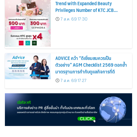
Trend with Expanded Beauty
Privileges Number of KTC JCB
Cardmembers Spending on
7 ส.ค. 69 17:30
Cosmetics Rises 26%
ADVICE คว้า “ดีเยี่ยมสมควรเป็น
ตัวอย่าง” AGM Checklist 2569 ตอกย้ำ
มาตรฐานการกำกับดูแลกิจการที่ดี
7 ส.ค. 69 17:27