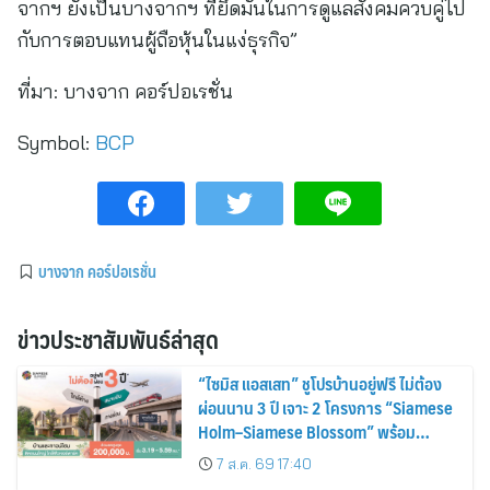
จากฯ ยังเป็นบางจากฯ ที่ยึดมั่นในการดูแลสังคมควบคู่ไป
กับการตอบแทนผู้ถือหุ้นในแง่ธุรกิจ”
ที่มา:
บางจาก คอร์ปอเรชั่น
Symbol:
BCP
บางจาก คอร์ปอเรชั่น
ข่าวประชาสัมพันธ์ล่าสุด
“ไซมิส แอสเสท” ชูโปรบ้านอยู่ฟรี ไม่ต้อง
ผ่อนนาน 3 ปี เจาะ 2 โครงการ “Siamese
Holm–Siamese Blossom” พร้อม
ส่วนลดและสิทธิพิเศษถึง 31 สิงหาคม
7 ส.ค. 69 17:40
2569