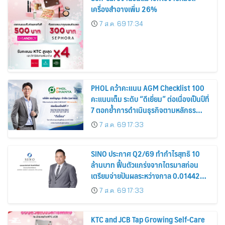
เครื่องสำอางเพิ่ม 26%
7 ส.ค. 69 17:34
PHOL คว้าคะแนน AGM Checklist 100
คะแนนเต็ม ระดับ “ดีเยี่ยม” ต่อเนื่องเป็นปีที่
7 ตอกย้ำการดำเนินธุรกิจตามหลักธร
รมาภิบาล โปร่งใส สร้างความเชื่อมั่นผู้ถือ
7 ส.ค. 69 17:33
หุ้น
SINO ประกาศ Q2/69 ทำกำไรสุทธิ 10
ล้านบาท ฟื้นตัวแกร่งจากไตรมาสก่อน
เตรียมจ่ายปันผลระหว่างกาล 0.014423
บาทต่อหุ้น ครึ่งปีหลังมุ่งเติบโตต่อเนื่อง
7 ส.ค. 69 17:33
KTC and JCB Tap Growing Self-Care