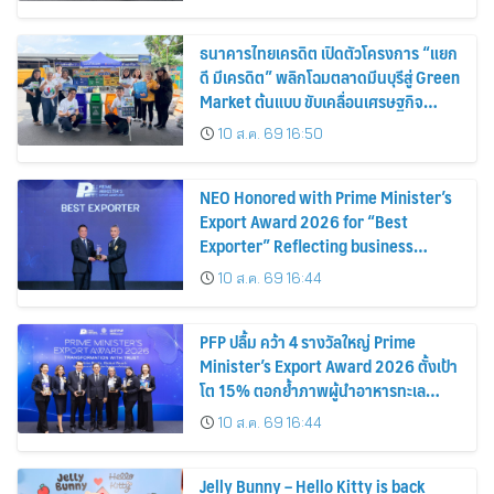
Economy and Turning Waste into
Extra Income for Vendors
ธนาคารไทยเครดิต เปิดตัวโครงการ “แยก
ดี มีเครดิต” พลิกโฉมตลาดมีนบุรีสู่ Green
Market ต้นแบบ ขับเคลื่อนเศรษฐกิจ
หมุนเวียน พลิกขยะสร้างรายได้เสริมให้ผู้
10 ส.ค. 69 16:50
ค้า
NEO Honored with Prime Minister’s
Export Award 2026 for “Best
Exporter” Reflecting business
excellence, elevating Thai products
10 ส.ค. 69 16:44
globally
PFP ปลื้ม คว้า 4 รางวัลใหญ่ Prime
Minister’s Export Award 2026 ตั้งเป้า
โต 15% ตอกย้ำภาพผู้นำอาหารทะเล
แปรรูป
10 ส.ค. 69 16:44
Jelly Bunny – Hello Kitty is back