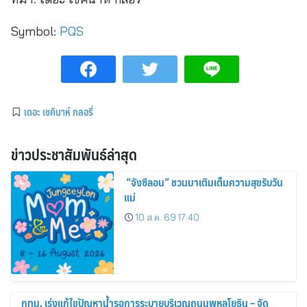
Symbol:
PQS
เดอะ เชคินาห์ กลอรี่
ข่าวประชาสัมพันธ์ล่าสุด
“จังซีลอน” ชวนมาเติมเต็มความสุขรับวัน
แม่
10 ส.ค. 69 17:40
กทม. เร่งแก้ไขปัญหาน้ำรอการระบายบริเวณถนนพหลโยธิน – จัด