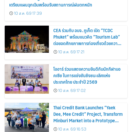
เตรียมแผนฉุกเฉินพร้อมรับสถานการณ์ฝนตกหนัก
10 ส.ค. 69 17:39
CEA ร่วมกับ อบจ. ภูเก็ต เปิด “TCDC
Phuket” พร้อมแนวคิด “Tourism Lab”
ต่อยอดศักยภาพการท่องเที่ยวด้วยความ
คิดสร้างสรรค์ ขับเคลื่อนเศรษฐกิจ
10 ส.ค. 69 17:21
สร้างสรรค์ของภูเก็ต
โออาร์ ร่วมแสดงความยินดีกับนักกีฬาบอ
คเซีย ในการแข่งขันชิงชนะเลิศแห่ง
ประเทศไทย ประจำปี 2569
10 ส.ค. 69 17:02
Thai Credit Bank Launches “Yaek
Dee, Mee Credit” Project, Transform
Minburi Market into a Prototype
Green Market, Driving the Circular
10 ส.ค. 69 16:53