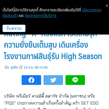
X
เว็บไซต์นี้มีการใช้งานคุกกี้ ศึกษารายละเอียดเพิ่มเติมได้ที่
นโยบายความ
เป็นส่วนตัว
และ
ข้อตกลงการใช้บริการ
แรงไม่หยุด! PQS คว้า SET ESG
Rating “A” ครั้งแรก เปิดเกมรุก
รับทราบ
ความยั่งยืนเต็มสูบ เดินเครื่อง
โรงงานกาฬสินธุ์รับ High Season
ธุรกิจ
22 ธ.ค. 68 13:45
บริษัท พรีเมียร์ ควอลิตี้ สตาร์ช จำกัด (มหาชน) หรือ
“PQS” ประกาศความสำเร็จครั้งสำคัญ คว้า SET ESG