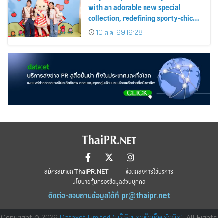
with an adorable new special
collection, redefining sporty-chic
fashion by blending timeless
10 ส.ค. 69 16:28
classics with playful fun
สมัครสมาชิก ThaiPR.NET
ข้อตกลงการใช้บริการ
นโยบายคุ้มครองข้อมูลส่วนบุคคล
ติดต่อ-สอบถามข้อมูลได้ที่
pr@thaipr.net
Copyright © 2026
Dataxet Limited (บริษัท ดาต้าเซ็ต จำกัด)
. All Rights