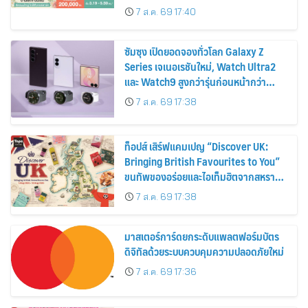
ส่วนลดและสิทธิพิเศษถึง 31 สิงหาคม
7 ส.ค. 69 17:40
2569
ซัมซุง เปิดยอดจองทั่วโลก Galaxy Z
Series เจเนอเรชันใหม่, Watch Ultra2
และ Watch9 สูงกว่ารุ่นก่อนหน้ากว่า
30%
7 ส.ค. 69 17:38
ท็อปส์ เสิร์ฟแคมเปญ “Discover UK:
Bringing British Favourites to You”
ขนทัพของอร่อยและไอเท็มฮิตจากสหราช
อาณาจักร ส่งตรงถึงมือตั้งแต่วันนี้ – 18
7 ส.ค. 69 17:38
สิงหาคมนี้
มาสเตอร์การ์ดยกระดับแพลตฟอร์มบัตร
ดิจิทัลด้วยระบบควบคุมความปลอดภัยใหม่
7 ส.ค. 69 17:36