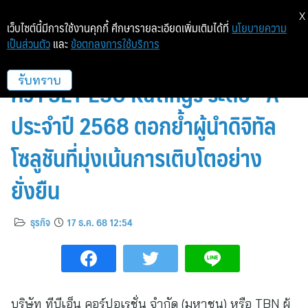
X
เว็บไซต์นี้มีการใช้งานคุกกี้ ศึกษารายละเอียดเพิ่มเติมได้ที่
นโยบายความ
เป็นส่วนตัว
และ
ข้อตกลงการใช้บริการ
TBN เดินหน้าธุรกิจตามหลัก ESG
คว้า SET ESG Ratings ระดับ “A”
รับทราบ
ประจำปี 2568 ตอกย้ำผู้นำดิจิทัล
โซลูชันที่มุ่งเน้นการเติบโตอย่าง
ยั่งยืน
ธุรกิจ
17 ธ.ค. 68 12:54
บริษัท ทีบีเอ็น คอร์ปอเรชั่น จำกัด (มหาชน) หรือ TBN ผู้