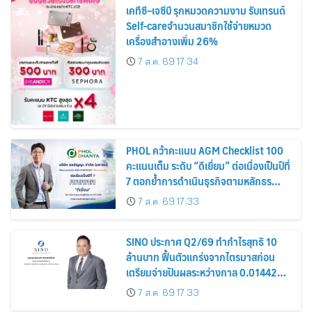
เคทีซี–เจซีบี รุกหมวดความงาม รับเทรนด์
Self-careจำนวนสมาชิกใช้จ่ายหมวด
เครื่องสำอางเพิ่ม 26%
7 ส.ค. 69 17:34
PHOL คว้าคะแนน AGM Checklist 100
คะแนนเต็ม ระดับ “ดีเยี่ยม” ต่อเนื่องเป็นปีที่
7 ตอกย้ำการดำเนินธุรกิจตามหลักธร
รมาภิบาล โปร่งใส สร้างความเชื่อมั่นผู้ถือ
7 ส.ค. 69 17:33
หุ้น
SINO ประกาศ Q2/69 ทำกำไรสุทธิ 10
ล้านบาท ฟื้นตัวแกร่งจากไตรมาสก่อน
เตรียมจ่ายปันผลระหว่างกาล 0.014423
บาทต่อหุ้น ครึ่งปีหลังมุ่งเติบโตต่อเนื่อง
7 ส.ค. 69 17:33