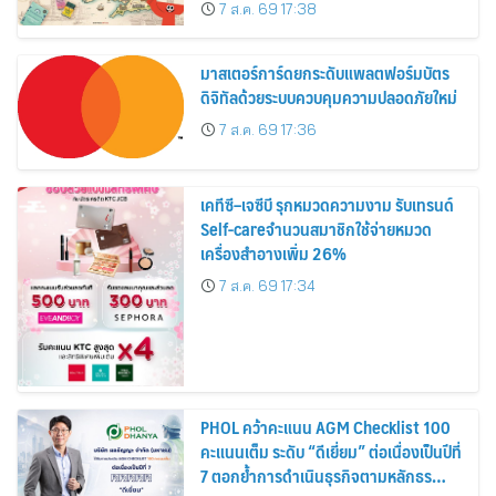
อาณาจักร ส่งตรงถึงมือตั้งแต่วันนี้ – 18
7 ส.ค. 69 17:38
สิงหาคมนี้
มาสเตอร์การ์ดยกระดับแพลตฟอร์มบัตร
ดิจิทัลด้วยระบบควบคุมความปลอดภัยใหม่
7 ส.ค. 69 17:36
เคทีซี–เจซีบี รุกหมวดความงาม รับเทรนด์
Self-careจำนวนสมาชิกใช้จ่ายหมวด
เครื่องสำอางเพิ่ม 26%
7 ส.ค. 69 17:34
PHOL คว้าคะแนน AGM Checklist 100
คะแนนเต็ม ระดับ “ดีเยี่ยม” ต่อเนื่องเป็นปีที่
7 ตอกย้ำการดำเนินธุรกิจตามหลักธร