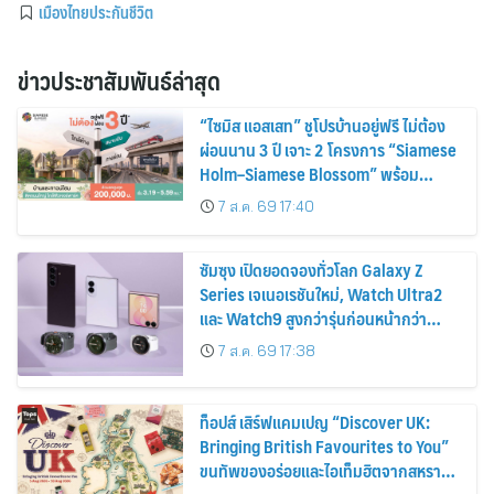
เมืองไทยประกันชีวิต
ข่าวประชาสัมพันธ์ล่าสุด
“ไซมิส แอสเสท” ชูโปรบ้านอยู่ฟรี ไม่ต้อง
ผ่อนนาน 3 ปี เจาะ 2 โครงการ “Siamese
Holm–Siamese Blossom” พร้อม
ส่วนลดและสิทธิพิเศษถึง 31 สิงหาคม
7 ส.ค. 69 17:40
2569
ซัมซุง เปิดยอดจองทั่วโลก Galaxy Z
Series เจเนอเรชันใหม่, Watch Ultra2
และ Watch9 สูงกว่ารุ่นก่อนหน้ากว่า
30%
7 ส.ค. 69 17:38
ท็อปส์ เสิร์ฟแคมเปญ “Discover UK:
Bringing British Favourites to You”
ขนทัพของอร่อยและไอเท็มฮิตจากสหราช