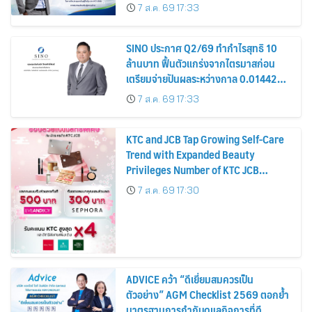
รมาภิบาล โปร่งใส สร้างความเชื่อมั่นผู้ถือ
7 ส.ค. 69 17:33
หุ้น
SINO ประกาศ Q2/69 ทำกำไรสุทธิ 10
ล้านบาท ฟื้นตัวแกร่งจากไตรมาสก่อน
เตรียมจ่ายปันผลระหว่างกาล 0.014423
บาทต่อหุ้น ครึ่งปีหลังมุ่งเติบโตต่อเนื่อง
7 ส.ค. 69 17:33
KTC and JCB Tap Growing Self-Care
Trend with Expanded Beauty
Privileges Number of KTC JCB
Cardmembers Spending on
7 ส.ค. 69 17:30
Cosmetics Rises 26%
ADVICE คว้า “ดีเยี่ยมสมควรเป็น
ตัวอย่าง” AGM Checklist 2569 ตอกย้ำ
มาตรฐานการกำกับดูแลกิจการที่ดี