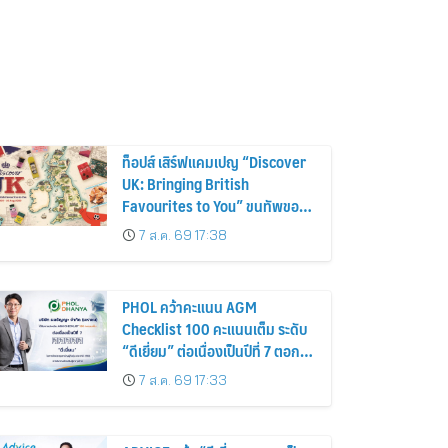
ท็อปส์ เสิร์ฟแคมเปญ “Discover
UK: Bringing British
Favourites to You” ขนทัพของ
อร่อยและไอเท็มฮิตจากสหราช
7 ส.ค. 69 17:38
อาณาจักร ส่งตรงถึงมือตั้งแต่วัน
นี้ – 18 สิงหาคมนี้
PHOL คว้าคะแนน AGM
Checklist 100 คะแนนเต็ม ระดับ
“ดีเยี่ยม” ต่อเนื่องเป็นปีที่ 7 ตอกย้ำ
การดำเนินธุรกิจตามหลักธรรมาภิ
7 ส.ค. 69 17:33
บาล โปร่งใส สร้างความเชื่อมั่นผู้
ถือหุ้น