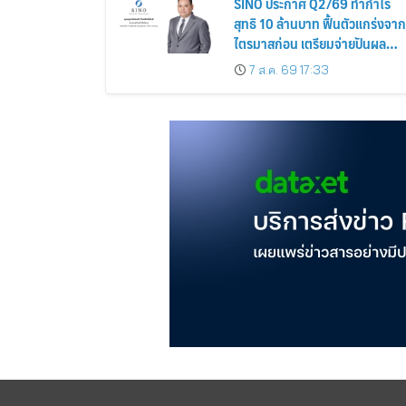
SINO ประกาศ Q2/69 ทำกำไร
สุทธิ 10 ล้านบาท ฟื้นตัวแกร่งจาก
ไตรมาสก่อน เตรียมจ่ายปันผล
ระหว่างกาล 0.014423 บาทต่อหุ้
7 ส.ค. 69 17:33
ครึ่งปีหลังมุ่งเติบโตต่อเนื่อง