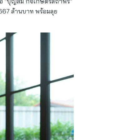
อีโอ “บุญสม กิจเกษตรสถาพร”
,667 ล้านบาท พร้อมลุย