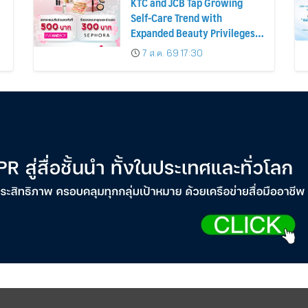
KTC and JCB Tap Growing
Self-Care Trend with
Expanded Beauty Privileges
น
Number of KTC JCB
7 ส.ค. 69 17:30
Cardmembers Spending on
Cosmetics Rises 26%