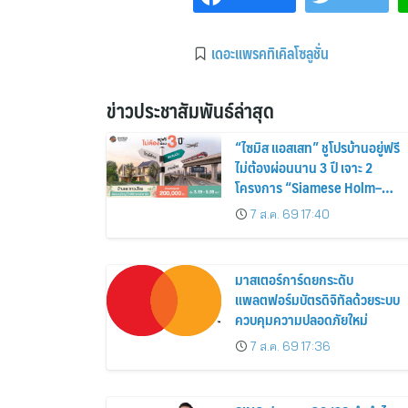
เดอะแพรคทิเคิลโซลูชั่น
ข่าวประชาสัมพันธ์ล่าสุด
“ไซมิส แอสเสท” ชูโปรบ้านอยู่ฟรี
ไม่ต้องผ่อนนาน 3 ปี เจาะ 2
โครงการ “Siamese Holm–
Siamese Blossom” พร้อม
7 ส.ค. 69 17:40
ส่วนลดและสิทธิพิเศษถึง 31
สิงหาคม 2569
มาสเตอร์การ์ดยกระดับ
แพลตฟอร์มบัตรดิจิทัลด้วยระบบ
ควบคุมความปลอดภัยใหม่
7 ส.ค. 69 17:36