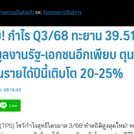
หน้าแรก
ท่องเที่ยว
ไอที
เศรษฐกิจ/การเงิน
ายความเป็นส่วนตัว
และ
ข้อตกลงการใช้บริการ
 กำไร Q3/68 ทะยาน 39.51 ล
มูลงานรัฐ-เอกชนอีกเพียบ ตุ
นรายได้ปีนี้เติบโต 20-25%
ย. 68 14:45
Line
(TPS) โชว์กำไรสุทธิไตรมาส 3/68 ทำสถิติสูงสุดใหม่! ทะ