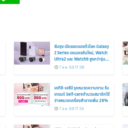
ซัมซุง เปิดยอดจองทั่วโลก Galaxy
Z Series เจเนอเรชันใหม่, Watch
Ultra2 และ Watch9 สูงกว่ารุ่น
ก่อนหน้ากว่า 30%
7 ส.ค. 69 17:38
เคทีซี–เจซีบี รุกหมวดความงาม รับ
เทรนด์ Self-careจำนวนสมาชิกใช้
จ่ายหมวดเครื่องสำอางเพิ่ม 26%
7 ส.ค. 69 17:34