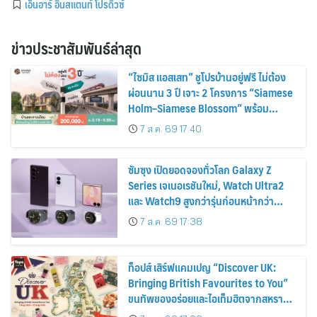
เอ็นอาร์ อินสแตนท์ โปรดิวซ์
ข่าวประชาสัมพันธ์ล่าสุด
“ไซมิส แอสเสท” ชูโปรบ้านอยู่ฟรี ไม่ต้อง
ผ่อนนาน 3 ปี เจาะ 2 โครงการ “Siamese
Holm–Siamese Blossom” พร้อม
ส่วนลดและสิทธิพิเศษถึง 31 สิงหาคม
7 ส.ค. 69 17:40
2569
ซัมซุง เปิดยอดจองทั่วโลก Galaxy Z
Series เจเนอเรชันใหม่, Watch Ultra2
และ Watch9 สูงกว่ารุ่นก่อนหน้ากว่า
30%
7 ส.ค. 69 17:38
ท็อปส์ เสิร์ฟแคมเปญ “Discover UK:
Bringing British Favourites to You”
ขนทัพของอร่อยและไอเท็มฮิตจากสหราช
อาณาจักร ส่งตรงถึงมือตั้งแต่วันนี้ – 18