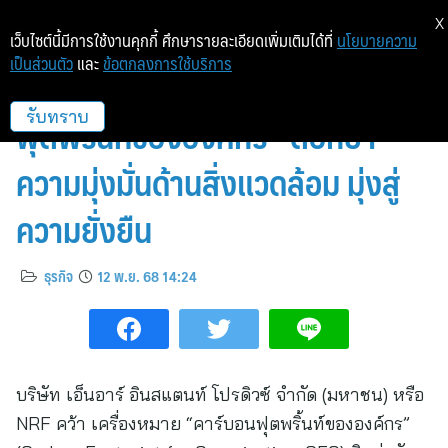
X
เว็บไซต์นี้มีการใช้งานคุกกี้ ศึกษารายละเอียดเพิ่มเติมได้ที่
นโยบายความ
เป็นส่วนตัว
และ
ข้อตกลงการใช้บริการ
NRF คว้า “เครื่องหมายคาร์บอน
ฟุตพริ้นท์ขององค์กร” ตอกย้ำ
รับทราบ
ความมุ่งมั่นด้านสิ่งแวดล้อม มุ่งสู่
ความยั่งยืน
ธุรกิจ
12 พ.ย. 68 14:24
บริษัท เอ็นอาร์ อินสแตนท์ โปรดิวซ์ จำกัด (มหาชน) หรือ
NRF คว้า เครื่องหมาย “คาร์บอนฟุตพริ้นท์ขององค์กร”