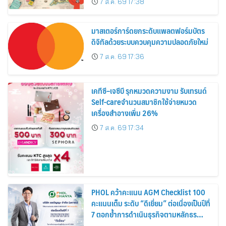
7 ส.ค. 69 17:38
สิงหาคมนี้
มาสเตอร์การ์ดยกระดับแพลตฟอร์มบัตร
ดิจิทัลด้วยระบบควบคุมความปลอดภัยใหม่
7 ส.ค. 69 17:36
เคทีซี–เจซีบี รุกหมวดความงาม รับเทรนด์
Self-careจำนวนสมาชิกใช้จ่ายหมวด
เครื่องสำอางเพิ่ม 26%
7 ส.ค. 69 17:34
PHOL คว้าคะแนน AGM Checklist 100
คะแนนเต็ม ระดับ “ดีเยี่ยม” ต่อเนื่องเป็นปีที่
7 ตอกย้ำการดำเนินธุรกิจตามหลักธร
รมาภิบาล โปร่งใส สร้างความเชื่อมั่นผู้ถือ