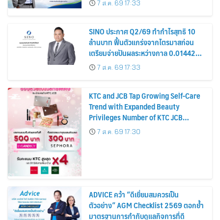
7 ส.ค. 69 17:33
หุ้น
SINO ประกาศ Q2/69 ทำกำไรสุทธิ 10
ล้านบาท ฟื้นตัวแกร่งจากไตรมาสก่อน
เตรียมจ่ายปันผลระหว่างกาล 0.014423
บาทต่อหุ้น ครึ่งปีหลังมุ่งเติบโตต่อเนื่อง
7 ส.ค. 69 17:33
KTC and JCB Tap Growing Self-Care
Trend with Expanded Beauty
Privileges Number of KTC JCB
Cardmembers Spending on
7 ส.ค. 69 17:30
Cosmetics Rises 26%
ADVICE คว้า “ดีเยี่ยมสมควรเป็น
ตัวอย่าง” AGM Checklist 2569 ตอกย้ำ
มาตรฐานการกำกับดูแลกิจการที่ดี