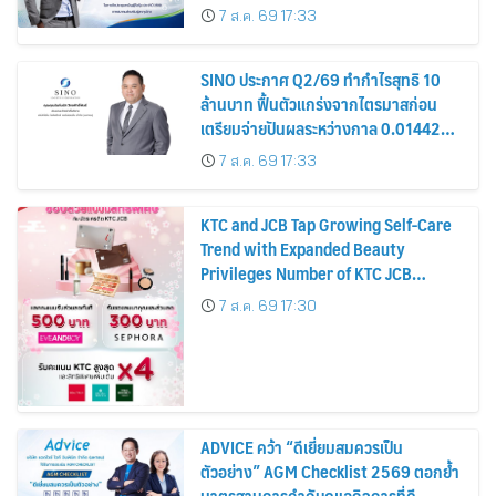
รมาภิบาล โปร่งใส สร้างความเชื่อมั่นผู้ถือ
7 ส.ค. 69 17:33
หุ้น
SINO ประกาศ Q2/69 ทำกำไรสุทธิ 10
ล้านบาท ฟื้นตัวแกร่งจากไตรมาสก่อน
เตรียมจ่ายปันผลระหว่างกาล 0.014423
บาทต่อหุ้น ครึ่งปีหลังมุ่งเติบโตต่อเนื่อง
7 ส.ค. 69 17:33
KTC and JCB Tap Growing Self-Care
Trend with Expanded Beauty
Privileges Number of KTC JCB
Cardmembers Spending on
7 ส.ค. 69 17:30
Cosmetics Rises 26%
ADVICE คว้า “ดีเยี่ยมสมควรเป็น
ตัวอย่าง” AGM Checklist 2569 ตอกย้ำ
มาตรฐานการกำกับดูแลกิจการที่ดี