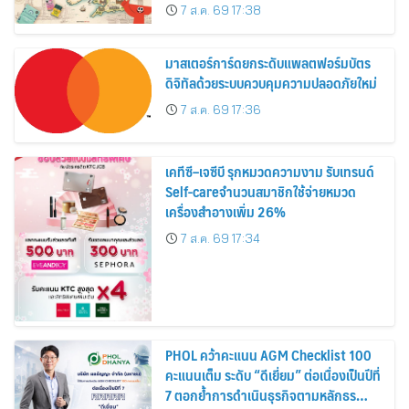
อาณาจักร ส่งตรงถึงมือตั้งแต่วันนี้ – 18
7 ส.ค. 69 17:38
สิงหาคมนี้
มาสเตอร์การ์ดยกระดับแพลตฟอร์มบัตร
ดิจิทัลด้วยระบบควบคุมความปลอดภัยใหม่
7 ส.ค. 69 17:36
เคทีซี–เจซีบี รุกหมวดความงาม รับเทรนด์
Self-careจำนวนสมาชิกใช้จ่ายหมวด
เครื่องสำอางเพิ่ม 26%
7 ส.ค. 69 17:34
PHOL คว้าคะแนน AGM Checklist 100
คะแนนเต็ม ระดับ “ดีเยี่ยม” ต่อเนื่องเป็นปีที่
7 ตอกย้ำการดำเนินธุรกิจตามหลักธร