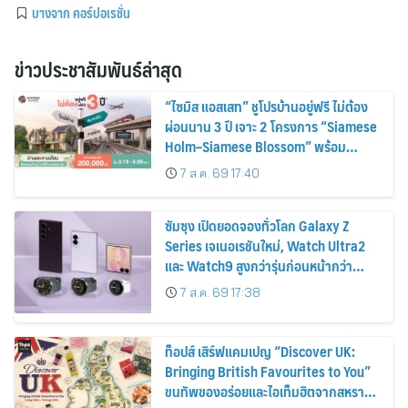
บางจาก คอร์ปอเรชั่น
ข่าวประชาสัมพันธ์ล่าสุด
“ไซมิส แอสเสท” ชูโปรบ้านอยู่ฟรี ไม่ต้อง
ผ่อนนาน 3 ปี เจาะ 2 โครงการ “Siamese
Holm–Siamese Blossom” พร้อม
ส่วนลดและสิทธิพิเศษถึง 31 สิงหาคม
7 ส.ค. 69 17:40
2569
ซัมซุง เปิดยอดจองทั่วโลก Galaxy Z
Series เจเนอเรชันใหม่, Watch Ultra2
และ Watch9 สูงกว่ารุ่นก่อนหน้ากว่า
30%
7 ส.ค. 69 17:38
ท็อปส์ เสิร์ฟแคมเปญ “Discover UK:
Bringing British Favourites to You”
ขนทัพของอร่อยและไอเท็มฮิตจากสหราช