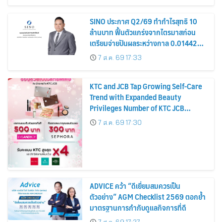
SINO ประกาศ Q2/69 ทำกำไรสุทธิ 10
ล้านบาท ฟื้นตัวแกร่งจากไตรมาสก่อน
เตรียมจ่ายปันผลระหว่างกาล 0.014423
บาทต่อหุ้น ครึ่งปีหลังมุ่งเติบโตต่อเนื่อง
7 ส.ค. 69 17:33
KTC and JCB Tap Growing Self-Care
Trend with Expanded Beauty
Privileges Number of KTC JCB
Cardmembers Spending on
7 ส.ค. 69 17:30
Cosmetics Rises 26%
ADVICE คว้า “ดีเยี่ยมสมควรเป็น
ตัวอย่าง” AGM Checklist 2569 ตอกย้ำ
มาตรฐานการกำกับดูแลกิจการที่ดี
7 ส.ค. 69 17:27