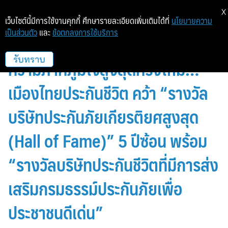
X
เว็บไซต์นี้มีการใช้งานคุกกี้ ศึกษารายละเอียดเพิ่มเติมได้ที่
นโยบายความ
เป็นส่วนตัว
และ
ข้อตกลงการใช้บริการ
ประวัติศาสตร์แห่งเกียรติยศและ
ความภาคภูมิใจสูงสุดครั้งใหม่…
รับทราบ
เมืองไทยประกันชีวิต คว้า “รางวัล
บริษัทประกันภัยเกียรติยศสูงสุด
(Hall of Fame)” 5 ปีซ้อน พร้อม
“รางวัลบริษัทประกันชีวิตที่มีการส่ง
เสริมกรมธรรม์ประกันภัยเพื่อ
ประชาชนดีเด่น”