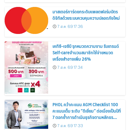
มาสเตอร์การ์ดยกระดับแพลตฟอร์มบัตร
ดิจิทัลด้วยระบบควบคุมความปลอดภัยใหม่
7 ส.ค. 69 17:36
เคทีซี–เจซีบี รุกหมวดความงาม รับเทรนด์
Self-careจำนวนสมาชิกใช้จ่ายหมวด
เครื่องสำอางเพิ่ม 26%
7 ส.ค. 69 17:34
PHOL คว้าคะแนน AGM Checklist 100
คะแนนเต็ม ระดับ “ดีเยี่ยม” ต่อเนื่องเป็นปีที่
7 ตอกย้ำการดำเนินธุรกิจตามหลักธร
รมาภิบาล โปร่งใส สร้างความเชื่อมั่นผู้ถือ
7 ส.ค. 69 17:33
หุ้น