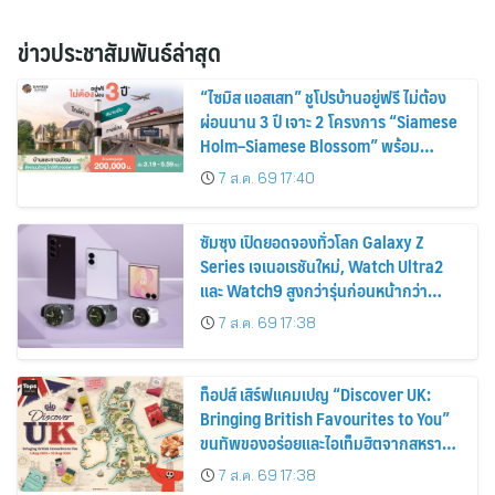
ข่าวประชาสัมพันธ์ล่าสุด
“ไซมิส แอสเสท” ชูโปรบ้านอยู่ฟรี ไม่ต้อง
ผ่อนนาน 3 ปี เจาะ 2 โครงการ “Siamese
Holm–Siamese Blossom” พร้อม
ส่วนลดและสิทธิพิเศษถึง 31 สิงหาคม
7 ส.ค. 69 17:40
2569
ซัมซุง เปิดยอดจองทั่วโลก Galaxy Z
Series เจเนอเรชันใหม่, Watch Ultra2
และ Watch9 สูงกว่ารุ่นก่อนหน้ากว่า
30%
7 ส.ค. 69 17:38
ท็อปส์ เสิร์ฟแคมเปญ “Discover UK:
Bringing British Favourites to You”
ขนทัพของอร่อยและไอเท็มฮิตจากสหราช
อาณาจักร ส่งตรงถึงมือตั้งแต่วันนี้ – 18
7 ส.ค. 69 17:38
สิงหาคมนี้