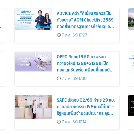
ADVICE คว้า “ดีเยี่ยมสมควรเป็น
ตัวอย่าง” AGM Checklist 2569
ตอกย้ำมาตรฐานการกำกับดูแล
กิจการที่ดี
7 ส.ค. 69 17:27
OPPO Reno16 5G มาพร้อม
ความจุใหม่ 12GB+512GB เปิด
คอลเลกชันพร้อมเพื่อนซี้ไอคอนิก
คนล่าสุด Pingu Limited Edition
7 ส.ค. 69 17:18
เติมความน่ารักทุกโมเมนต์ เริ่ม 7
ส.ค. 69
SAFE เปิดงบ Q2/69 กำไร 29 ลบ.
คาดอุตสาหกรรม IVF แนวโน้มดี –
รัฐหนุนเพิ่มจำนวนประชากร ลุย
เจาะกลุ่มตลาด LGBTQ+ เร่งขยาย
7 ส.ค. 69 17:14
ฐานรายได้ใหม่