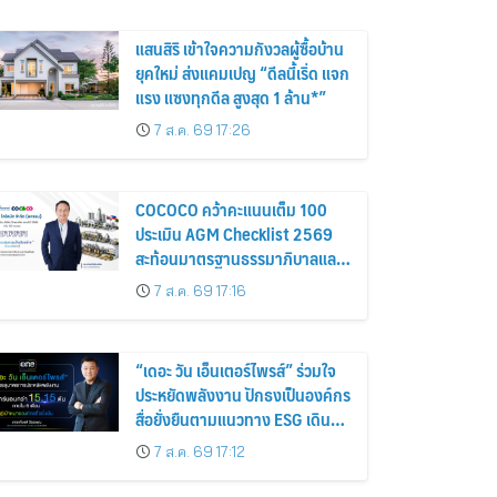
แสนสิริ เข้าใจความกังวลผู้ซื้อบ้าน
ยุคใหม่ ส่งแคมเปญ “ดีลนี้เริ่ด แจก
แรง แซงทุกดีล สูงสุด 1 ล้าน*”
7 ส.ค. 69 17:26
COCOCO คว้าคะแนนเต็ม 100
ประเมิน AGM Checklist 2569
สะท้อนมาตรฐานธรรมาภิบาลและ
การกำกับดูแลกิจการที่ดี
7 ส.ค. 69 17:16
“เดอะ วัน เอ็นเตอร์ไพรส์” ร่วมใจ
ประหยัดพลังงาน ปักธงเป็นองค์กร
สื่อยั่งยืนตามแนวทาง ESG เดิน
หน้าลดคาร์บอนกว่า 15.15 ตัน
7 ส.ค. 69 17:12
ภายใน 6 เดือน