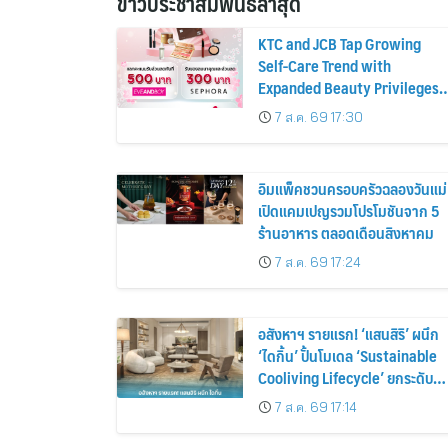
ข่าวประชาสัมพันธ์ล่าสุด
KTC and JCB Tap Growing
Self-Care Trend with
Expanded Beauty Privileges
Number of KTC JCB
7 ส.ค. 69 17:30
Cardmembers Spending on
Cosmetics Rises 26%
อิมแพ็คชวนครอบครัวฉลองวันแม่
เปิดแคมเปญรวมโปรโมชันจาก 5
ร้านอาหาร ตลอดเดือนสิงหาคม
7 ส.ค. 69 17:24
อสังหาฯ รายแรก! ‘แสนสิริ’ ผนึก
‘ไดกิ้น’ ปั้นโมเดล ‘Sustainable
Cooliving Lifecycle’ ยกระดับ
สารทำความเย็นหมุนเวียน ขับ
7 ส.ค. 69 17:14
เคลื่อน Circular Economy เต็ม
ขั้น