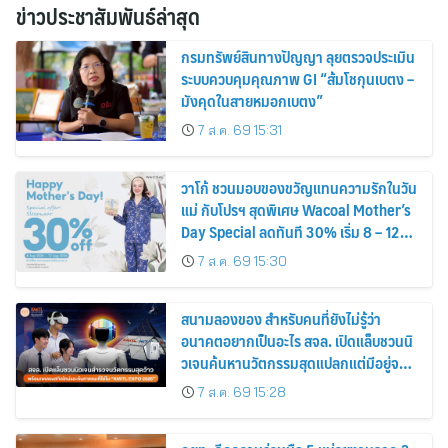
ข่าวประชาสัมพันธ์ล่าสุด
กรมทรัพย์สินทางปัญญา ลุยตรวจประเมิน
ระบบควบคุมคุณภาพ GI “ส้มโชกุนเบตง –
มังคุดในสายหมอกเบตง”
7 ส.ค. 69 15:31
วาโก้ ชวนมอบของขวัญแทนความรักในวัน
แม่ กับโปรฯ สุดพิเศษ Wacoal Mother’s
Day Special ลดทันที 30% เริ่ม 8 – 12
สิงหาคม 2569
7 ส.ค. 69 15:30
สนามลองของ สำหรับคนที่ยังไม่รู้ว่า
อนาคตอยากเป็นอะไร สจล. เปิดแล็บชวนนิ
วเจนค้นหานวัตกรรมสุดแปลกแต่มีอยู่จริง
พร้อมทดลองสกิลใหม่และค้นหาคณะที่ใช่
7 ส.ค. 69 15:28
ใน “KMITL EXPO 2026”