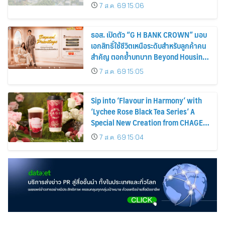
7 ส.ค. 69 15:06
ธอส. เปิดตัว “G H BANK CROWN” มอบ
เอกสิทธิ์ใช้ชีวิตเหนือระดับสำหรับลูกค้าคน
สำคัญ ตอกย้ำบทบาท Beyond Housing
Bank
7 ส.ค. 69 15:05
Sip into ‘Flavour in Harmony’ with
‘Lychee Rose Black Tea Series’ A
Special New Creation from CHAGEE,
Exclusively for Thailand
7 ส.ค. 69 15:04