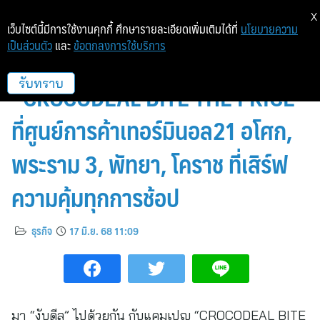
X
เว็บไซต์นี้มีการใช้งานคุกกี้ ศึกษารายละเอียดเพิ่มเติมได้ที่
นโยบายความ
เป็นส่วนตัว
และ
ข้อตกลงการใช้บริการ
มา “งับดีล” ไปด้วยกัน กับแคมเปญ
“CROCODEAL BITE THE PRICE”
รับทราบ
ที่ศูนย์การค้าเทอร์มินอล21 อโศก,
พระราม 3, พัทยา, โคราช ที่เสิร์ฟ
ความคุ้มทุกการช้อป
ธุรกิจ
17 มิ.ย. 68 11:09
มา “งับดีล” ไปด้วยกัน กับแคมเปญ “CROCODEAL BITE