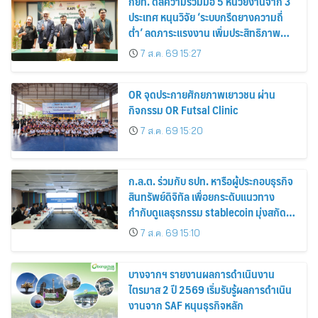
กยท. ดีลความร่วมมือ 5 หน่วยงานจาก 3
ประเทศ หนุนวิจัย ‘ระบบกรีดยางความถี่
ต่ำ’ ลดภาระแรงงาน เพิ่มประสิทธิภาพ
การจัดการสวนยาง เสริมคุณภาพผลผลิต
7 ส.ค. 69 15:27
ยาง
OR จุดประกายศักยภาพเยาวชน ผ่าน
กิจกรรม OR Futsal Clinic
7 ส.ค. 69 15:20
ก.ล.ต. ร่วมกับ ธปท. หารือผู้ประกอบธุรกิจ
สินทรัพย์ดิจิทัล เพื่อยกระดับแนวทาง
กำกับดูแลธุรกรรม stablecoin มุ่งสกัด
กั้นอาชญากรรมทางเทคโนโลยี
7 ส.ค. 69 15:10
บางจากฯ รายงานผลการดำเนินงาน
ไตรมาส 2 ปี 2569 เริ่มรับรู้ผลการดำเนิน
งานจาก SAF หนุนธุรกิจหลัก