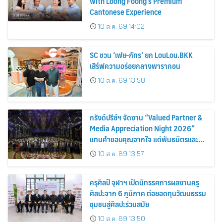
with Loong Foong’s Premium
Cantonese Experience
10 ส.ค. 69 14:02
SC ชวน ‘เฟย-ภัทร’ ยก LouLou.BKK
เสิร์ฟความอร่อยกลางพารากอน
10 ส.ค. 69 13:58
กรังด์ปรีซ์ฯ จัดงาน “Valued Partner &
Media Appreciation Night 2026”
แทนคำขอบคุณจากใจ แด่พันธมิตรและ
สื่อมวลชน ผู้ร่วมขับเคลื่อนความสำเร็จ
10 ส.ค. 69 13:57
ตลอด 47 ปี งานมอเตอร์โชว์ฯ
ครุศิลป์ จุฬาฯ เปิดนิทรรศการผลงานครู
ศิลปะจาก 6 ภูมิภาค ต่อยอดทุนวัฒนธรรม
ชุมชนสู่ศิลปะร่วมสมัย
10 ส.ค. 69 13:50