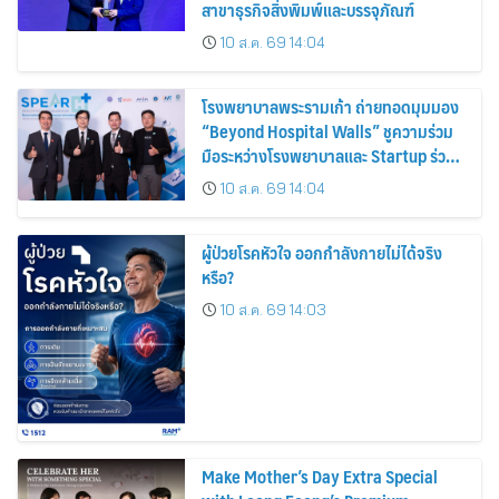
สาขาธุรกิจสิ่งพิมพ์และบรรจุภัณฑ์
10 ส.ค. 69 14:04
โรงพยาบาลพระรามเก้า ถ่ายทอดมุมมอง
“Beyond Hospital Walls” ชูความร่วม
มือระหว่างโรงพยาบาลและ Startup ร่วม
สร้างอนาคต Smart Healthcare
10 ส.ค. 69 14:04
ผู้ป่วยโรคหัวใจ ออกกำลังกายไม่ได้จริง
หรือ?
10 ส.ค. 69 14:03
Make Mother’s Day Extra Special