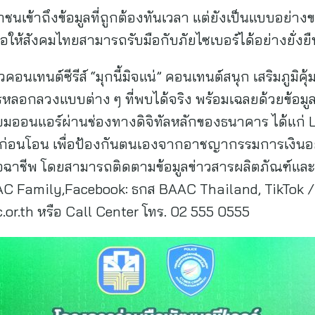
าชนเข้าถึงข้อมูลที่ถูกต้องทันเวลา แต่ยังเป็นแบบอย่
พื่อให้สังคมไทยสามารถรับมือกับภัยไซเบอร์ได้อย่างยั่งยื
วคอนเทนต์ซีรีส์ “มุกนี้มิจแน่” คอนเทนต์สนุก เสริมภูมิคุ้
หลอกลวงแบบต่าง ๆ ที่พบได้จริง พร้อมเฉลยด้วยข้อมูลส
ียมออนแอร์ผ่านช่องทางดิจิทัลหลักของธนาคาร ได้แก่ 
กก่อนโอน เพื่อป้องกันตนเองจากอาชญากรรมการเงินอย
จฉาชีพ โดยสามารถติดตามข้อมูลข่าวสารผลิตภัณฑ์และบร
AC Family,Facebook: ธกส BAAC Thailand, TikTok /
r.th หรือ Call Center โทร. 02 555 0555