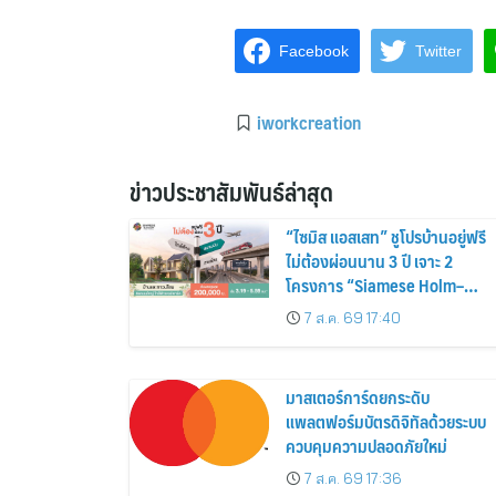
Facebook
Twitter
iworkcreation
ข่าวประชาสัมพันธ์ล่าสุด
“ไซมิส แอสเสท” ชูโปรบ้านอยู่ฟรี
ไม่ต้องผ่อนนาน 3 ปี เจาะ 2
โครงการ “Siamese Holm–
Siamese Blossom” พร้อม
7 ส.ค. 69 17:40
ส่วนลดและสิทธิพิเศษถึง 31
สิงหาคม 2569
มาสเตอร์การ์ดยกระดับ
แพลตฟอร์มบัตรดิจิทัลด้วยระบบ
ควบคุมความปลอดภัยใหม่
7 ส.ค. 69 17:36