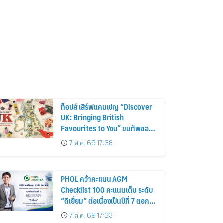
ท็อปส์ เสิร์ฟแคมเปญ “Discover
UK: Bringing British
Favourites to You” ขนทัพของ
อร่อยและไอเท็มฮิตจากสหราช
7 ส.ค. 69 17:38
อาณาจักร ส่งตรงถึงมือตั้งแต่วัน
นี้ – 18 สิงหาคมนี้
PHOL คว้าคะแนน AGM
Checklist 100 คะแนนเต็ม ระดับ
“ดีเยี่ยม” ต่อเนื่องเป็นปีที่ 7 ตอกย้ำ
การดำเนินธุรกิจตามหลักธรรมาภิ
7 ส.ค. 69 17:33
บาล โปร่งใส สร้างความเชื่อมั่นผู้