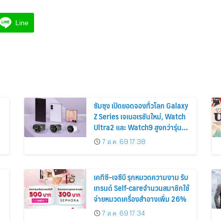
Line
ซัมซุง เปิดยอดจองทั่วโลก Galaxy
Z Series เจเนอเรชันใหม่, Watch
Ultra2 และ Watch9 สูงกว่ารุ่น
ก่อนหน้ากว่า 30%
7 ส.ค. 69 17:38
เคทีซี–เจซีบี รุกหมวดความงาม รับ
เทรนด์ Self-careจำนวนสมาชิกใช้
จ่ายหมวดเครื่องสำอางเพิ่ม 26%
7 ส.ค. 69 17:34