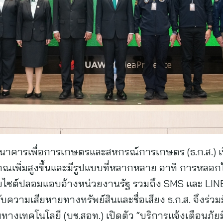
าร ธนาคารเพื่อการเกษตรและสหกรณ์การเกษตร (ธ.ก.ส.)
ิมาณเพิ่มสูงขึ้นและมีรูปแบบที่หลากหลาย อาทิ การหลอก
บไซต์ปลอมแอบอ้างหน่วยงานรัฐ รวมถึง SMS และ LINE 
บความเสียหายทางทรัพย์สินและชื่อเสียง ธ.ก.ส. จึงร
ทคโนโลยี (บช.สอท.) เปิดตัว “บริการแจ้งเตือนภัยมิ