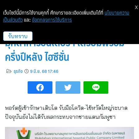
X
เว็บไซต์นี้มีการใช้งานคุกกี้ ศึกษารายละเอียดเพิ่มเติมได้ที่
นโยบายความ
เป็นส่วนตัว
และ
ข้อตกลงการใช้บริการ
“HANN” เครือโรงพยาบาล
มุกดาหารอินเตอร์ฯ เตรียมพร้อม
รับทราบ
ครึ่งปีหลัง ไฮซีซั่น
ธุรกิจ
9 มิ.ย. 68 17:46
พอร์ตผู้เข้ารักษาเติบโต รับมือโควิด-ไข้หวัดใหญ่ระบาด
ปัจจุบันยังไม่ได้รับผลกระทบจากชายแดนกัมพูชา