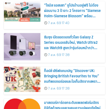
“ไซมิส แอสเสท” ชูโปรบ้านอยู่ฟรี ไม่ต้อง
ผ่อนนาน 3 ปี เจาะ 2 โครงการ “Siamese
Holm–Siamese Blossom” พร้อม
ส่วนลดและสิทธิพิเศษถึง 31 สิงหาคม
7 ส.ค. 69 17:40
2569
ซัมซุง เปิดยอดจองทั่วโลก Galaxy Z
Series เจเนอเรชันใหม่, Watch Ultra2
และ Watch9 สูงกว่ารุ่นก่อนหน้ากว่า
30%
7 ส.ค. 69 17:38
ท็อปส์ เสิร์ฟแคมเปญ “Discover UK:
Bringing British Favourites to You”
ขนทัพของอร่อยและไอเท็มฮิตจากสหราช
อาณาจักร ส่งตรงถึงมือตั้งแต่วันนี้ – 18
7 ส.ค. 69 17:38
สิงหาคมนี้
มาสเตอร์การ์ดยกระดับแพลตฟอร์มบัตร
ดิจิทัลด้วยระบบควบคุมความปลอดภัยใหม่