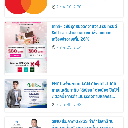
7 ส.ค. 69 17:36
เคทีซี–เจซีบี รุกหมวดความงาม รับเทรนด์
Self-careจำนวนสมาชิกใช้จ่ายหมวด
เครื่องสำอางเพิ่ม 26%
7 ส.ค. 69 17:34
PHOL คว้าคะแนน AGM Checklist 100
คะแนนเต็ม ระดับ “ดีเยี่ยม” ต่อเนื่องเป็นปีที่
7 ตอกย้ำการดำเนินธุรกิจตามหลักธร
รมาภิบาล โปร่งใส สร้างความเชื่อมั่นผู้ถือ
7 ส.ค. 69 17:33
หุ้น
SINO ประกาศ Q2/69 ทำกำไรสุทธิ 10
ล้านบาท ฟื้นตัวแกร่งจากไตรมาสก่อน