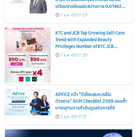
เตรียมจ่ายปันผลระหว่างกาล 0.014423
บาทต่อหุ้น ครึ่งปีหลังมุ่งเติบโตต่อเนื่อง
7 ส.ค. 69 17:33
KTC and JCB Tap Growing Self-Care
Trend with Expanded Beauty
Privileges Number of KTC JCB
Cardmembers Spending on
7 ส.ค. 69 17:30
Cosmetics Rises 26%
ADVICE คว้า “ดีเยี่ยมสมควรเป็น
ตัวอย่าง” AGM Checklist 2569 ตอกย้ำ
มาตรฐานการกำกับดูแลกิจการที่ดี
7 ส.ค. 69 17:27