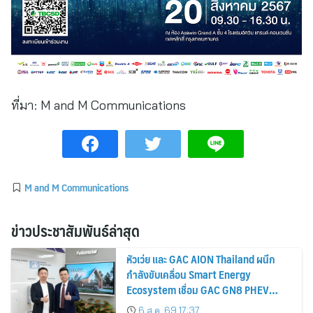
ที่มา:
M and M Communications
M and M Communications
ข่าวประชาสัมพันธ์ล่าสุด
หัวเว่ย และ GAC AION Thailand ผนึก
กำลังขับเคลื่อน Smart Energy
Ecosystem เชื่อม GAC GN8 PHEV
รถยนต์ MPV ระดับพรีเมียม เข้ากับ
6 ส.ค. 69 17:37