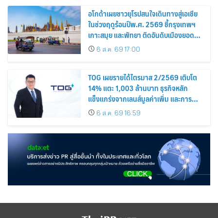
อโกด้าเผยชาวยุโรปสนใจเดินทางสู่เอเชีย
ในช่วงฤดูร้อนปีพ.ศ. 2569 ชี้กรุงเทพฯ
เกาะสมุย และพัทยา ติดอันดับเมืองยอด
นิยม
6 ส.ค. 69 17:00
TOG เผยรายได้ไตรมาส 2/2569 เติบโต
14% แตะ 1,003 ล้านบาท ธุรกิจหลัก
แข็งแกร่งจากเลนส์มูลค่าเพิ่ม และการ
ขยายตลาดต่างประเทศ พร้อมเดินหน้า
6 ส.ค. 69 16:59
ลงทุนเพื่อการเติบโตระยะยาว