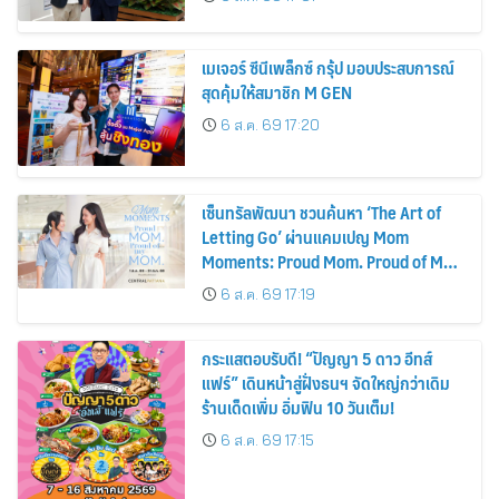
พลังงานแสงอาทิตย์ภายในบ้าน
เมเจอร์ ซีนีเพล็กซ์ กรุ้ป มอบประสบการณ์
สุดคุ้มให้สมาชิก M GEN
6 ส.ค. 69 17:20
เซ็นทรัลพัฒนา ชวนค้นหา ‘The Art of
Letting Go’ ผ่านแคมเปญ Mom
Moments: Proud Mom. Proud of My
Mom.
6 ส.ค. 69 17:19
กระแสตอบรับดี! “ปัญญา 5 ดาว อีทส์
แฟร์” เดินหน้าสู่ฝั่งธนฯ จัดใหญ่กว่าเดิม
ร้านเด็ดเพิ่ม อิ่มฟิน 10 วันเต็ม!
6 ส.ค. 69 17:15