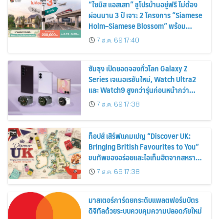
“ไซมิส แอสเสท” ชูโปรบ้านอยู่ฟรี ไม่ต้อง
ผ่อนนาน 3 ปี เจาะ 2 โครงการ “Siamese
Holm–Siamese Blossom” พร้อม
ส่วนลดและสิทธิพิเศษถึง 31 สิงหาคม
7 ส.ค. 69 17:40
2569
ซัมซุง เปิดยอดจองทั่วโลก Galaxy Z
Series เจเนอเรชันใหม่, Watch Ultra2
และ Watch9 สูงกว่ารุ่นก่อนหน้ากว่า
30%
7 ส.ค. 69 17:38
ท็อปส์ เสิร์ฟแคมเปญ “Discover UK:
Bringing British Favourites to You”
ขนทัพของอร่อยและไอเท็มฮิตจากสหราช
อาณาจักร ส่งตรงถึงมือตั้งแต่วันนี้ – 18
7 ส.ค. 69 17:38
สิงหาคมนี้
มาสเตอร์การ์ดยกระดับแพลตฟอร์มบัตร
ดิจิทัลด้วยระบบควบคุมความปลอดภัยใหม่