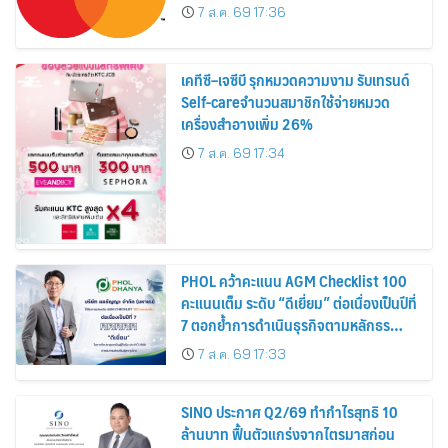
7 ส.ค. 69 17:36
เคทีซี–เจซีบี รุกหมวดความงาม รับเทรนด์
Self-careจำนวนสมาชิกใช้จ่ายหมวด
เครื่องสำอางเพิ่ม 26%
7 ส.ค. 69 17:34
PHOL คว้าคะแนน AGM Checklist 100
คะแนนเต็ม ระดับ “ดีเยี่ยม” ต่อเนื่องเป็นปีที่
7 ตอกย้ำการดำเนินธุรกิจตามหลักธร
รมาภิบาล โปร่งใส สร้างความเชื่อมั่นผู้ถือ
7 ส.ค. 69 17:33
หุ้น
SINO ประกาศ Q2/69 ทำกำไรสุทธิ 10
ล้านบาท ฟื้นตัวแกร่งจากไตรมาสก่อน