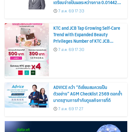
เตรียมจ่ายปันผลระหว่างกาล 0.014423
บาทต่อหุ้น ครึ่งปีหลังมุ่งเติบโตต่อเนื่อง
7 ส.ค. 69 17:33
KTC and JCB Tap Growing Self-Care
Trend with Expanded Beauty
Privileges Number of KTC JCB
Cardmembers Spending on
7 ส.ค. 69 17:30
Cosmetics Rises 26%
ADVICE คว้า “ดีเยี่ยมสมควรเป็น
ตัวอย่าง” AGM Checklist 2569 ตอกย้ำ
มาตรฐานการกำกับดูแลกิจการที่ดี
7 ส.ค. 69 17:27