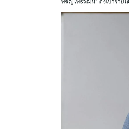
พิชญโพธิวัฒน์” ตั้งเป้าราย