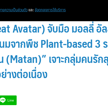
หน้าแรก
ท่องเที่ยว
ไอที
เศรษฐกิจ/การเงิน
ายความเป็นส่วนตัว
และ
ข้อตกลงการใช้บริการ
t Avatar) จับมือ มอลลี่ อัลล
มนมจากพืช Plant-based 3 ร
 (Matan)” เจาะกลุ่มคนรักส
่างต่อเนื่อง
Line