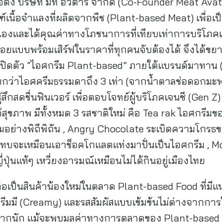
วมก่อตั้ง บริษัท มีท อวตาร จำกัด (Co-Founder Meat Ava
์เนื้อจำแลงที่ผลิตจากพืช (Plant-based Meat) เพื่อเป็น
งและได้คุณค่าทางโภชนาการที่เทียบเท่าการบริโภคเนื้อส
ยแบบพร้อมเสิร์ฟในราคาที่ทุกคนจับต้องได้ จึงได้ขยา
ly) เปิดตัว “ไอศกรีม Plant-based” ภายใต้แบรนด์มาทาน (
้อยกว่าไอศครีมธรรมดาถึง 3 เท่า (จากน้ำตาลช่อดอกม
สึกสดชื่นฟินเวอร์ เพื่อตอบโจทย์ผู้บริโภคเจนซี (Gen Z
ุขภาพ มีทั้งหมด 3 รสชาติใหม่ คือ Tea rak ไอศกรีมข
มอย่างพิถีพิถัน , Angry Chocolate ระเบิดความโกรธข
แทบจะเหมือนเอาช็อคโกแลตแท่งมาปั่นเป็นไอศกรีม , 
ปุ่นแท้ๆ เหวี่ยงอารมณ์เหมือนไม่ได้กินอยู่เมืองไทย
อเป็นสินค้าน้องใหม่ในตลาด Plant-based Food ที่มี
รีมมี (Creamy) และรสสัมผัสแบบเข้มข้นไม่ต่างจากการ
ดมากนัก แม้จะพบมูลค่าทางการตลาดของ Plant-based M