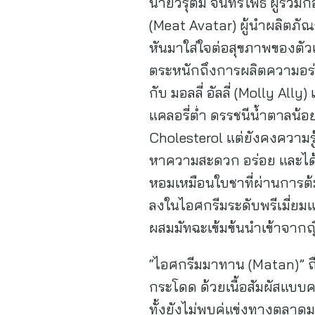
นายวรุตม์ จันทร์โพธิ์ ผู้ร่
(Meat Avatar) ผู้นำผลิตภัณฑ
หันมาใส่ใจต่อสุขภาพของตัวเอ
ตระหนักถึงการผลิตความอร่อ
กับ มอลลี่ อัลลี่ (Molly Al
แคลอรี่ต่ำ ดรรชนีน้ำตาลน
Cholesterol แต่ยังคงความรู้
หาความสะดวก อร่อย และได้ส
หอมเหมือนใบชาที่ผ่านการต้
ลงในไอศกรีมระดับพรีเมี่ยม
ผสมมัทฉะเข้มข้นนำเข้าจากญี่
“ไอศกรีมมาทาน (Matan)” ถื
กระโดด ด้วยเนื้อสัมผัสแบบค
ทั้งยังไม่พบคู่แข่งทางตลา