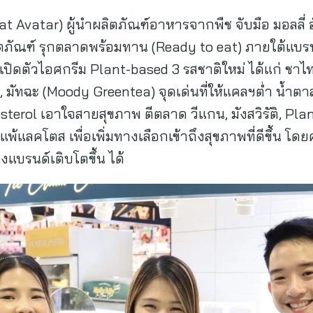
t Avatar) ผู้นำผลิตภัณฑ์อาหารจากพืช จับมือ มอลลี่ อัล
ตภัณฑ์ รุกตลาดพร้อมทาน (Ready to eat) ภายใต้แบร
ด” เปิดตัวไอศกรีม Plant-based 3 รสชาติใหม่ ได้แก่ ชาไ
 มัทฉะ (Moody Greentea) จุดเด่นที่ให้แคลฯต่ำ น้ำตา
esterol เอาใจสายสุขภาพ ตีตลาด วีแกน, มังสวิรัติ, Pl
แพ้แลคโตส เพื่อเพิ่มทางเลือกเข้าถึงสุขภาพที่ดีขึ้น 
บรนด์เติบโตขึ้น ได้