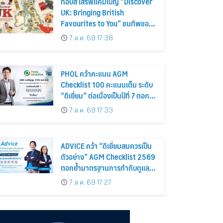
ท็อปส์ เสิร์ฟแคมเปญ “Discover
UK: Bringing British
Favourites to You” ขนทัพของ
อร่อยและไอเท็มฮิตจากสหราช
7 ส.ค. 69 17:38
อาณาจักร ส่งตรงถึงมือตั้งแต่วัน
นี้ – 18 สิงหาคมนี้
PHOL คว้าคะแนน AGM
Checklist 100 คะแนนเต็ม ระดับ
“ดีเยี่ยม” ต่อเนื่องเป็นปีที่ 7 ตอกย้ำ
การดำเนินธุรกิจตามหลักธรรมาภิ
7 ส.ค. 69 17:33
บาล โปร่งใส สร้างความเชื่อมั่นผู้
ถือหุ้น
ADVICE คว้า “ดีเยี่ยมสมควรเป็น
ตัวอย่าง” AGM Checklist 2569
ตอกย้ำมาตรฐานการกำกับดูแล
กิจการที่ดี
7 ส.ค. 69 17:27