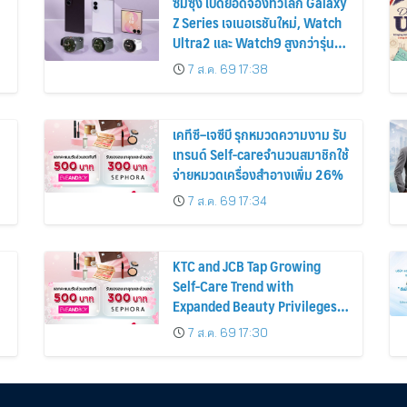
ซัมซุง เปิดยอดจองทั่วโลก Galaxy
Z Series เจเนอเรชันใหม่, Watch
Ultra2 และ Watch9 สูงกว่ารุ่น
ก่อนหน้ากว่า 30%
7 ส.ค. 69 17:38
เคทีซี–เจซีบี รุกหมวดความงาม รับ
เทรนด์ Self-careจำนวนสมาชิกใช้
จ่ายหมวดเครื่องสำอางเพิ่ม 26%
7 ส.ค. 69 17:34
KTC and JCB Tap Growing
Self-Care Trend with
Expanded Beauty Privileges
น
Number of KTC JCB
7 ส.ค. 69 17:30
Cardmembers Spending on
Cosmetics Rises 26%