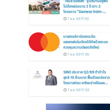
“ไซมิส แอสเสท” ชูโปรบ้านอยู่ฟรี
ไม่ต้องผ่อนนาน 3 ปี เจาะ 2
โครงการ “Siamese Holm–
Siamese Blossom” พร้อม
7 ส.ค. 69 17:40
ส่วนลดและสิทธิพิเศษถึง 31
สิงหาคม 2569
มาสเตอร์การ์ดยกระดับ
แพลตฟอร์มบัตรดิจิทัลด้วยระบบ
ควบคุมความปลอดภัยใหม่
7 ส.ค. 69 17:36
SINO ประกาศ Q2/69 ทำกำไร
สุทธิ 10 ล้านบาท ฟื้นตัวแกร่งจาก
ไตรมาสก่อน เตรียมจ่ายปันผล
ระหว่างกาล 0.014423 บาทต่อหุ้
7 ส.ค. 69 17:33
ครึ่งปีหลังมุ่งเติบโตต่อเนื่อง