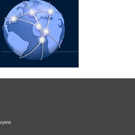
นบุคคล