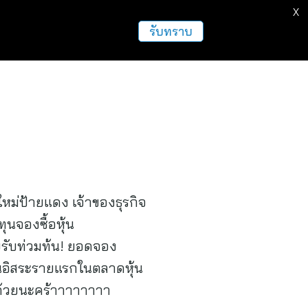
X
รับทราบ
ใหม่ป้ายแดง เจ้าของธุรกิจ
ุนจองซื้อหุ้น
บรับท่วมท้น! ยอดจอง
มันอิสระรายแรกในตลาดหุ้น
ด้วยนะคร้าาาาาาาา