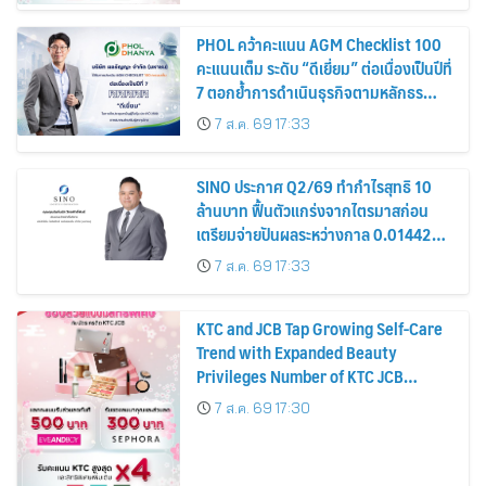
PHOL คว้าคะแนน AGM Checklist 100
คะแนนเต็ม ระดับ “ดีเยี่ยม” ต่อเนื่องเป็นปีที่
7 ตอกย้ำการดำเนินธุรกิจตามหลักธร
รมาภิบาล โปร่งใส สร้างความเชื่อมั่นผู้ถือ
7 ส.ค. 69 17:33
หุ้น
SINO ประกาศ Q2/69 ทำกำไรสุทธิ 10
ล้านบาท ฟื้นตัวแกร่งจากไตรมาสก่อน
เตรียมจ่ายปันผลระหว่างกาล 0.014423
บาทต่อหุ้น ครึ่งปีหลังมุ่งเติบโตต่อเนื่อง
7 ส.ค. 69 17:33
KTC and JCB Tap Growing Self-Care
Trend with Expanded Beauty
Privileges Number of KTC JCB
Cardmembers Spending on
7 ส.ค. 69 17:30
Cosmetics Rises 26%