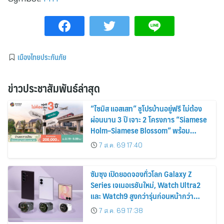
เมืองไทยประกันภัย
ข่าวประชาสัมพันธ์ล่าสุด
“ไซมิส แอสเสท” ชูโปรบ้านอยู่ฟรี ไม่ต้อง
ผ่อนนาน 3 ปี เจาะ 2 โครงการ “Siamese
Holm–Siamese Blossom” พร้อม
ส่วนลดและสิทธิพิเศษถึง 31 สิงหาคม
7 ส.ค. 69 17:40
2569
ซัมซุง เปิดยอดจองทั่วโลก Galaxy Z
Series เจเนอเรชันใหม่, Watch Ultra2
และ Watch9 สูงกว่ารุ่นก่อนหน้ากว่า
30%
7 ส.ค. 69 17:38