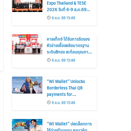
Expo Thailand & TESE
2026 วันที่ 6-9 ส.ค.69
ฮอลล์ 6-8 เมืองทองธานี
6 ส.ค. 69 15:49
พบทัพธุรกิจ&แฟรนไชส์
ซัพพลายเออร์สินค้า เติม
รายได้ช่วยเศรษฐกิจไทย
คาลเท็กซ์ ได้รับการรับรอง
หัวจ่ายเชื้อเพลิงมาตรฐาน
ระดับสีทอง สะท้อนคุณภาพ
การบริการ ตอกย้ำความ
6 ส.ค. 69 15:48
มั่นใจทุกการเติม
“Wi Wallet” Unlocks
Borderless Thai QR
payments for
Foreigners
6 ส.ค. 69 15:46
“Wi Wallet” ปลดล็อกการ
ใช้จ่ายข้ามแดน ชูแนวคิด