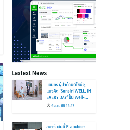
Lastest News
แสนสิริ ผู้นำด้านดีไซน์ ชู
แนวคิด ‘Sansiri WELL, IN
EVERY DAY’ ปั้น Well-
Being Ecosystem เชื่อมที่
6 ส.ค. 69 15:57
อยู่อาศัย-คอมมูนิตี้-บริการ-
ไลฟ์สไตล์ เซ็ตมาตรฐาน
ใหม่อสังหาฯ ไทย
สตาร์ทวันนี้ Franchise