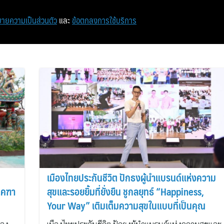
หน้าแรก
ท่องเที่ยว
ไอที
เศรษฐกิจ/การเงิน
ายความเป็นส่วนตัว
และ
ข้อตกลงการใช้บริการ
เมืองไทยประกันชีวิต ปักธงผู้นำแบรนด์แห่งความ
.คฑา
สุขและรอยยิ้มที่ยั่งยืน ชูกลยุทธ์ “Happiness,
Your Way” เติมเต็มความสุขในแบบที่เป็นคุณ