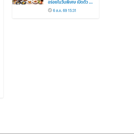
อร่อยในวันพิเศษ เปิดตัว 5
โปรโมชันสุดเอ็กซ์คลูซีฟ
6 ส.ค. 69 15:31
ฉลองวันแม่แห่งชาติ