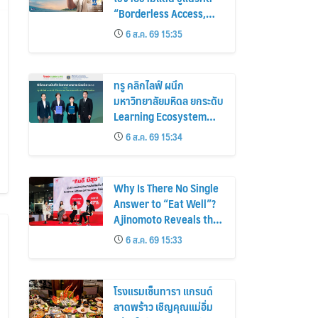
“Borderless Access,
Seamless Journey”
6 ส.ค. 69 15:35
ทรู คลิกไลฟ์ ผนึก
มหาวิทยาลัยมหิดล ยกระดับ
Learning Ecosystem
พัฒนาหลักสูตรภาษา
6 ส.ค. 69 15:34
อังกฤษ สู่ ม.ปลายครั้งแรก!
พร้อมใช้ปีการศึกษา 2570
Why Is There No Single
Answer to “Eat Well”?
Ajinomoto Reveals the
Consumer Insights
6 ส.ค. 69 15:33
Behind Product
Innovation for Every
Lifestyle
โรงแรมเซ็นทารา แกรนด์
ลาดพร้าว เชิญคุณแม่อิ่ม