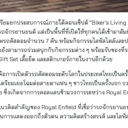
เตรียมยกประสบการณ์ภายใต้คอนเซ็ปต์ “Biker’s Living 
งรถจักรยานยนต์ แต่เป็นพื้นที่ที่เปิดให้ทุกคนได้เข้ามา
ัพรถคัสตอมจำนวน 7 คัน พร้อมกิจกรรมไลฟ์สไตล์และ
ชมยังสามารถร่วมสนุกกับกิจกรรมต่าง ๆ พร้อมรับของที่ร
 Gift Set เสื้อยืด และสติกเกอร์ภายในงานอีกด้วย
้ คือการเปิดตัวรถคัสตอมระดับโลกในประเทศไทยเป็นครั้
ี่เตรียมเผยโฉมต่อสายตาแฟน ๆ ชาวไทยเป็นครั้งแรก รว
ซึ่งเกิดจากการคอลแลบข้ามวงการระหว่าง Royal Enf
นวคิดสำคัญของ Royal Enfield ที่เชื่อว่ารถจักรยานย
ับขี่ในการแสดงออกถึงตัวตน ความคิดสร้างสรรค์ และไลฟ