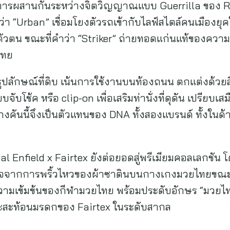
อนการผสานกันระหว่างจิตวิญญาณแบบ Guerrilla ของ Ro
 “Urban” เชื่อมโยงตัวรถเข้ากับไลฟ์สไตล์คนเมืองยุคให
ตัวตน ขณะที่คำว่า “Striker” ถ่ายทอดแก่นแท้ของควา
ไทย
ยรูปลักษณ์ที่ดิบ เน้นการใช้งานบนท้องถนน ตกแต่งด้
จับโช้ค หรือ clip-on เพื่อเสริมท่านั่งที่ดุดัน เปรีย
งคันนี้จึงเป็นตัวแทนของ DNA ทั้งสองแบรนด์ ทั้งใน
al Enfield x Fairtex ยังต่อยอดสู่พรีเมียมคอลเลกชัน
ลใจจากการพริ้วไหวของผ้าซาตินบนกางเกงมวยไทยขณะที่นั
วามเข้มข้นของกีฬามวยไทย พร้อมประดับอักษร “มวยไทย”
ละสะท้อนมรดกของ Fairtex ในระดับสากล